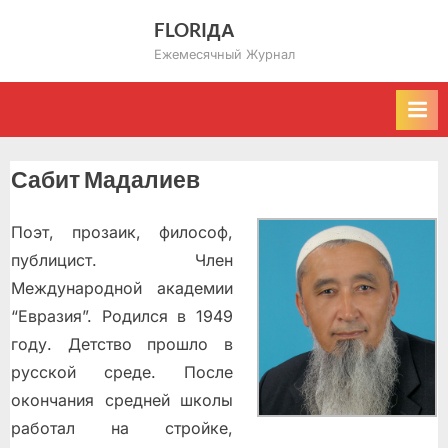
Skip
FLORIДА
to
Ежемесячный Журнал
content
Сабит Мадалиев
Поэт, прозаик, философ,
публицист. Член
Международной академии
“Евразия”. Родился в 1949
году. Детство прошло в
русской среде. После
окончания средней школы
работал на стройке,