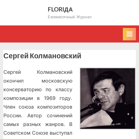
Skip
FLORIДА
to
Ежемесячный Журнал
content
Сергей Колмановский
Сергей Колмановский
окончил московскую
консерваторию по классу
композиции в 1969 году.
Член союза композиторов
России. Автор сочинений
самых разных жанров. В
Советском Союзе выступал