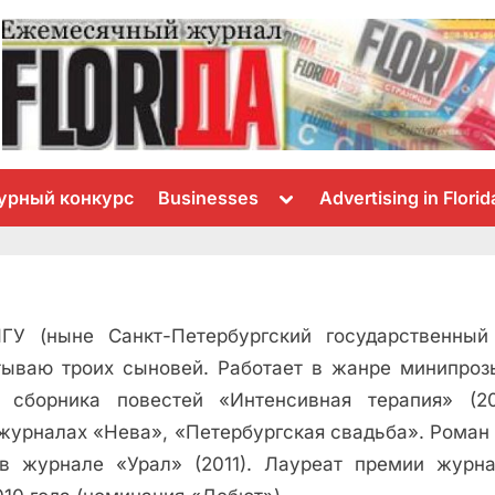
Toggle
урный конкурс
Businesses
Advertising in Florid
sub-
menu
ГУ (ныне Санкт-Петербургский государственный 
тываю троих сыновей. Работаeт в жанре минипрозы
 сборника повестей «Интенсивная терапия» (20
 журналах «Нева», «Петербургская свадьба». Рома
 в журнале «Урал» (2011). Лауреат премии журн