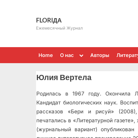
Skip
to
FLORIДА
content
Ежемесячный Журнал
Toggle
Home
О нас
Авторы
Литерат
sub-
menu
Юлия Вертела
Родилась в 1967 году. Окончила Л
Кандидат биологических наук. Воспи
рассказов «Бери и рисуй» (2008),
печатались в «Литературной газете»,
(журнальный вариант) опубликован