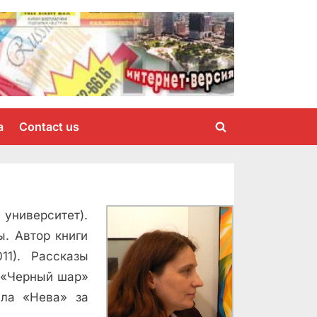
a
Contact us
Toggle
search
form
университет).
. Автор книги
11). Рассказы
н «Черный шар»
ала «Нева» за