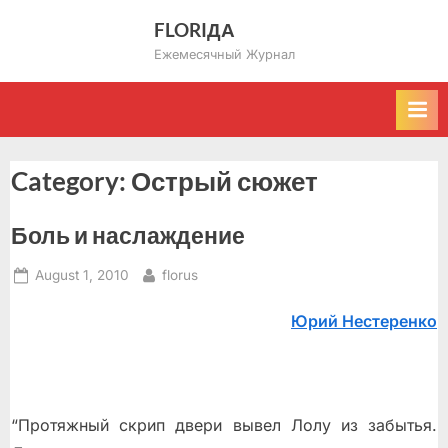
Skip
FLORIДА
to
Ежемесячный Журнал
content
Category:
Острый сюжет
Боль и наслаждение
Posted
By
August 1, 2010
florus
on
Юрий Нестеренко
“Протяжный скрип двери вывел Лолу из забытья.