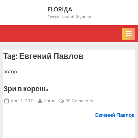
Skip
FLORIДА
to
Ежемесячный Журнал
content
Tag:
Евгений Павлов
автор
Зри в корень
Posted
By
on
April 1, 2011
florus
39 Comments
on
Зри
Евгений Павлов
в
корень