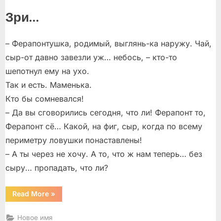
Зри…
– Ферапонтушка, родимый, выглянь-ка наружу. Чай,
сыр-от давно завезли уж… небось, – кто-то
шепотнул ему на ухо.
Так и есть. Маменька.
Кто бы сомневался!
– Да вы сговорились сегодня, что ли! Ферапонт то,
Ферапонт сё… Какой, на фиг, сыр, когда по всему
периметру ловушки понаставлены!
– А ты через не хочу. А то, что ж нам теперь… без
сыру… пропадать, что ли?
“Зри
Read More
»
в
корень”
Новое имя