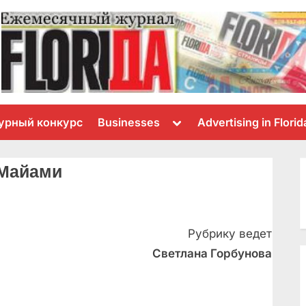
Toggle
урный конкурс
Businesses
Advertising in Florid
sub-
menu
 Майами
Рубрику ведет
Светлана Горбунова