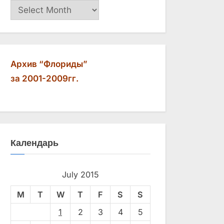
Архив
Архив “Флориды”
за 2001-2009гг.
Календарь
July 2015
M
T
W
T
F
S
S
1
2
3
4
5