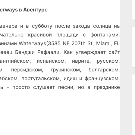
erways в Авентуре
вечера и в субботу после захода солнца на
чательно красивой площади с фонтанами,
инами Waterways(3585 NE 207th St, Miami, FL
евец Бенджи Рафаэли. Как утверждает сайт
глийском, испанском, иврите, русском,
м, персидском, грузинском, болгарском,
абском, португальском, идиш и французском.
ть – просто слушает песни, но в празднике