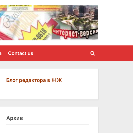
a
Contact us
Toggle
search
form
Блог редактора в ЖЖ
Архив