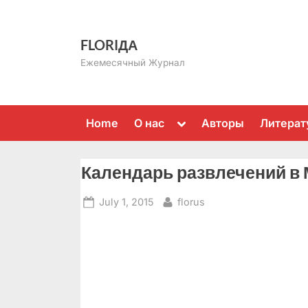
Skip
to
FLORIДА
content
Ежемесячный Журнал
Toggle
Home
О нас
Авторы
Литерат
sub-
menu
Календарь развлечений в
Posted
By
July 1, 2015
florus
on