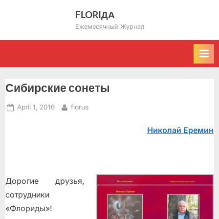
Skip
FLORIДА
to
Ежемесячный Журнал
content
Сибирские сонеты
Posted
By
April 1, 2016
florus
on
Николай Еремин
Дорогие друзья,
сотрудники
«Флориды»!