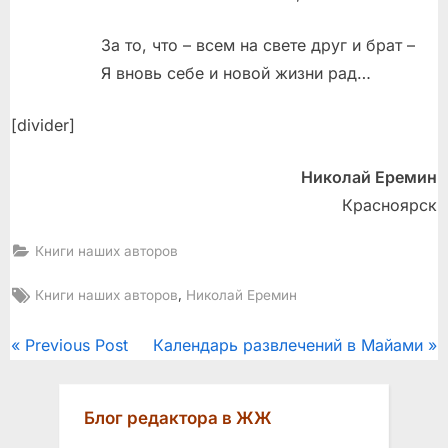
За то, что – всем на свете друг и брат –
Я вновь себе и новой жизни рад…
[divider]
Николай Еремин
Красноярск
Книги наших авторов
Tags:
,
Книги наших авторов
Николай Еремин
Post
P
N
Previous Post
Календарь развлечений в Майами
r
e
navigation
e
x
Блог редактора в ЖЖ
v
t