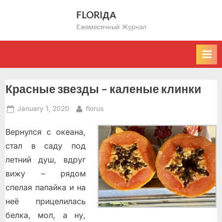
Skip
FLORIДА
to
Ежемесячный Журнал
content
Красные звезды – каленые клинки
Posted
By
January 1, 2020
florus
on
Вернулся с океана,
стал в саду под
летний душ, вдруг
вижу – рядом
спелая папайка и на
неё прицелилась
белка, мол, а ну,