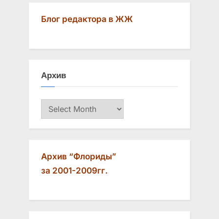
v
x
Блог редактора в ЖЖ
i
t
o
P
u
o
s
s
Архив
P
t
o
:
Архив
s
t
:
Архив “Флориды”
за 2001-2009гг.