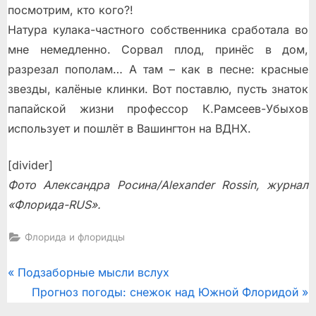
посмотрим, кто кого?!
Натура кулака-частного собственника сработала во
мне немедленно. Сорвал плод, принёс в дом,
разрезал пополам… А там – как в песне: красные
звезды, калёные клинки. Вот поставлю, пусть знаток
папайской жизни профессор К.Рамсеев-Убыхов
использует и пошлёт в Вашингтон на ВДНХ.
[divider]
Фото Александра Росина/Alexander Rossin, журнал
«Флорида-RUS».
Флорида и флоридцы
Post
P
Подзаборные мысли вслух
r
N
Прогноз погоды: снежок над Южной Флоридой
navigation
e
e