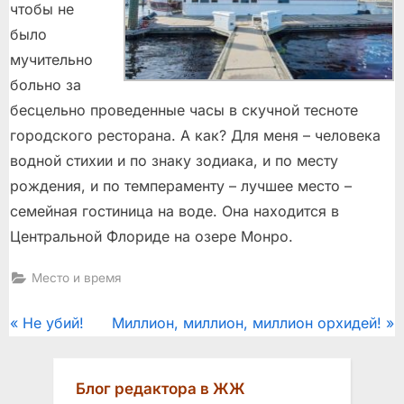
чтобы не
было
мучительно
больно за
бесцельно проведенные часы в скучной тесноте
городского ресторана. А как? Для меня – человека
водной стихии и по знаку зодиака, и по месту
рождения, и по темпераменту – лучшее место –
семейная гостиница на воде. Она находится в
Центральной Флориде на озере Монро.
Место и время
Post
P
N
Не убий!
Миллион, миллион, миллион орхидей!
r
e
navigation
e
x
Блог редактора в ЖЖ
v
t