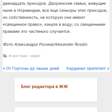
двенадцать приходов. Дворянские семьи, живущие
ныне в Нормандии, все еще сеньоры этих приходов,
но собственность, на которую они имеют
«священное право», канула в воду; со священными
правами это частенько случается.
Фото Александра Росина/Alexander Rossin.
И все-таки – море!
Post
P
N
От Горгоны до наших дней
Кардинал прилетел!
r
e
navigation
e
x
Блог редактора в ЖЖ
v
t
i
P
o
o
u
s