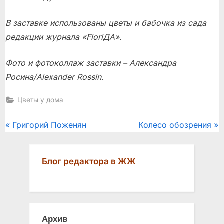
В заставке использованы цветы и бабочка из сада
редакции журнала «FloriДА».
Фото и фотоколлаж заставки – Александра
Росина/Alexander Rossin
.
Цветы у дома
Post
P
N
Григорий Поженян
Колесо обозрения
r
e
navigation
e
x
Блог редактора в ЖЖ
v
t
i
P
o
o
u
s
Архив
s
t