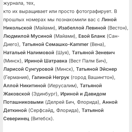
журнала, тех,
кто их выращивает или просто фотографирует. В
прошлых номерах мы познакомили вас с
Линой
Никольской
(Майами),
Изабеллой Левиной
(Вестон),
Людмилой Мусиной
(Майами),
Евой Бланк
(Сан-
Диего),
Татьяной Семашко-Kammer
(Вена),
Натальей Налимовой
(Шуя),
Татьяной Зеневич
(Минск),
Ириной Шатравка
(Вест Палм Бич),
Ларисой Сунгуровой
(Минск),
Татьяной Эйснер
(Германия),
Галиной Негрук
(город Вашингтон),
Аллой Никитиной
(Иерусалим),
Татьяной
Жаковской
(Эдинбург),
Ириной и Давидом
Поташниковыми
(Делрей Бич, Флорида),
Анной
Деткиной
(Серфсайд, Флорида),
Татьяной
Северинец
(Витебск).