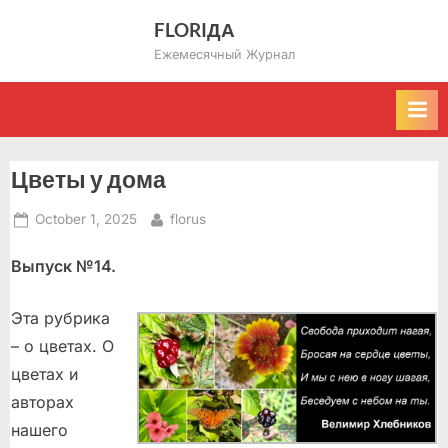
Skip
FLORIДА
to
Ежемесячный Журнал
content
Цветы у дома
Posted
By
October 1, 2025
florus
on
Выпуск №14.
Эта рубрика
– о цветах. О
цветах и
авторах
нашего