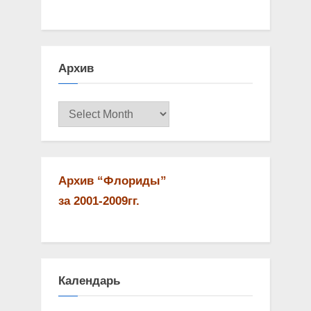
u
P
s
o
P
s
Архив
o
t
s
:
Архив
t
:
Архив “Флориды”
за 2001-2009гг.
Календарь