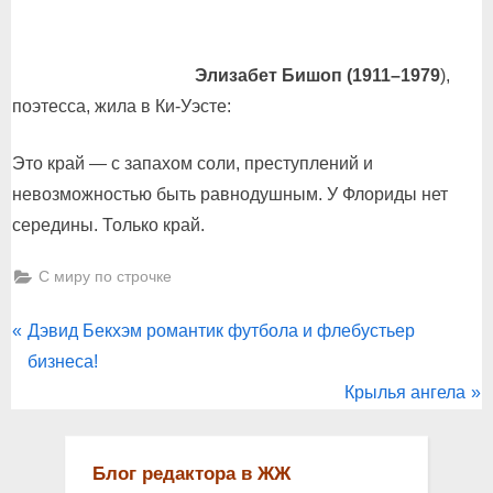
Элизабет Бишоп (1911–1979
),
поэтесса, жила в Ки-Уэсте:
Это край — с запахом соли, преступлений и
невозможностью быть равнодушным. У Флориды нет
середины. Только край.
С миру по строчке
Post
P
Дэвид Бекхэм романтик футбола и флебустьер
r
бизнеса!
navigation
e
N
Крылья ангела
v
e
i
x
Блог редактора в ЖЖ
o
t