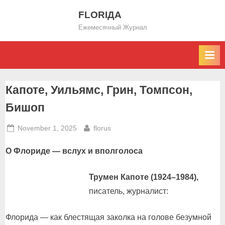
Skip
FLORIДА
to
Ежемесячный Журнал
content
Капоте, Уильямс, Грин, Томпсон,
Бишоп
Posted
By
November 1, 2025
florus
on
О Флориде — вслух и вполголоса
Трумен Капоте
(1924–1984),
писатель, журналист:
Флорида — как блестящая заколка на голове безумной