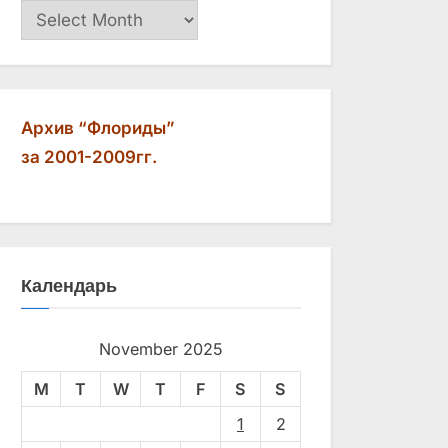
Архив
Архив “Флориды”
за 2001-2009гг.
Календарь
November 2025
M
T
W
T
F
S
S
1
2