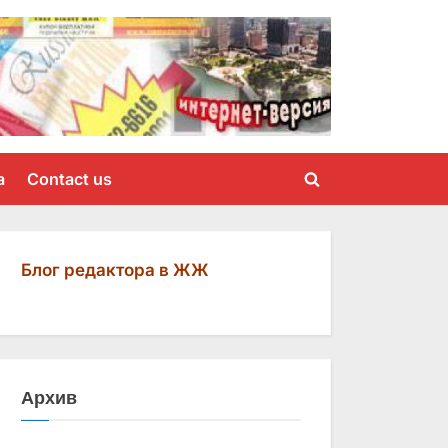
a
Contact us
Toggle
search
form
Блог редактора в ЖЖ
Архив