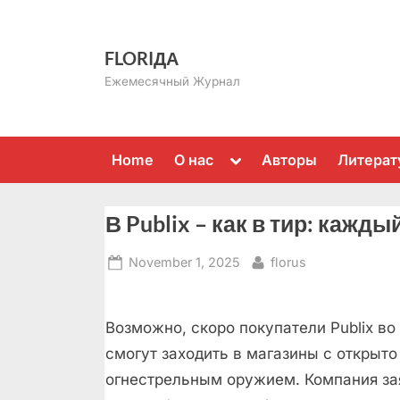
Skip
to
FLORIДА
content
Ежемесячный Журнал
Toggle
Home
О нас
Авторы
Литерат
sub-
menu
В Publix – как в тир: кажд
Posted
By
November 1, 2025
florus
on
Возможно, скоро покупатели Publix в
смогут заходить в магазины с открыт
огнестрельным оружием. Компания за