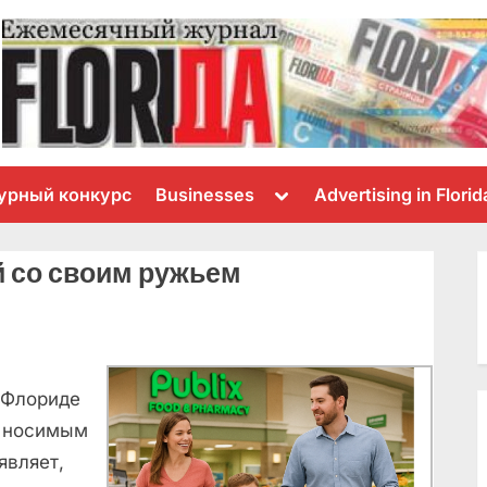
Toggle
урный конкурс
Businesses
Advertising in Florid
sub-
menu
ый со своим ружьем
о Флориде
о носимым
являет,