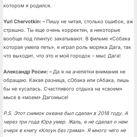
котором я родился.
Yuri Chervotkin: –
Пишу не читая, столько ошибок, аж
страшно. Ты еще очень корректен, а некоторые
вообще под плинтус закатывают. В фильме «Собака
которая умела петь», я играл роль моряка Дага, так
что выходит, что это и мой городок – мыс Дага!
Александр Росин: –
Да я на ачепятки внимания не
обращаю. Какая разница, сОбака или сАбака, лишь
бы не кусалась. Счастливого отдыха на «своем»
мысе в «моем» Дагомысе!
P
.
S
. Этот снимок океана был сделан в 2018 году. А
через три года Юра умер. Жаль, я не сделал о нем
очерк в книгу «Клоун без грима». Я много чего не