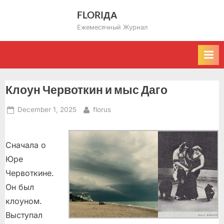
Skip
FLORIДА
to
Ежемесячный Журнал
content
Клоун Червоткин и мыс Даго
Posted
By
December 1, 2025
florus
on
Сначала о
Юре
Червоткине.
Он был
клоуном.
Выступал