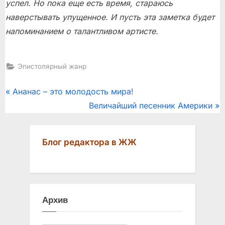
успел. Но пока еще есть время, стараюсь
наверстывать упущенное. И пусть эта заметка будет
напоминанием о талантливом артисте.
Эпистолярный жанр
Post
P
Ананас – это молодость мира!
r
N
Величайший песенник Америки
navigation
e
e
v
x
Блог редактора в ЖЖ
i
t
o
P
u
o
s
s
Архив
P
t
o
: