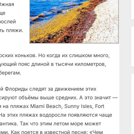
Южная
ще
рослей
ть пляжи.
рских коньков. Но когда их слишком много,
ующий пояс длиной в тысячи километров,
берегам.
й Флориды следят за движением этих
сируют объёмы выше средних. А это значит —
на пляжах Miami Beach, Sunny Isles, Fort
. На этих пляжах водоросли появляются чаще
антика. Так что этим летом море может
ми. Как поется в известной песне: «Чем