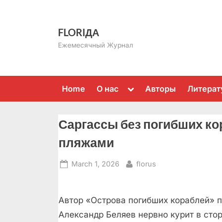
Skip
to
FLORIДА
content
Ежемесячный Журнал
Toggle
Home
О нас
Авторы
Литерат
sub-
menu
Саргассы без погибших ко
пляжами
Posted
By
March 1, 2026
florus
on
Автор «Острова погибших кораблей» 
Александр Беляев нервно курит в стор