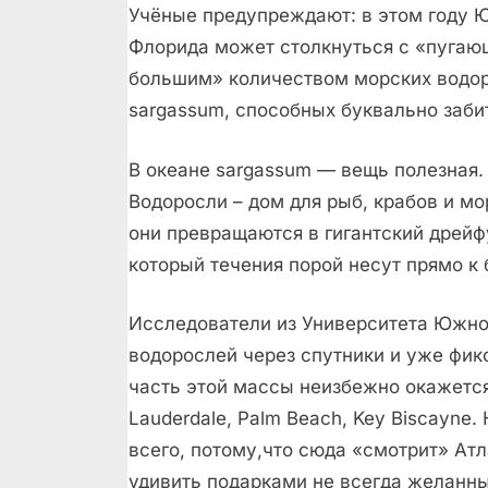
Учёные предупреждают: в этом году 
Флорида может столкнуться с «пугаю
большим» количеством морских водо
sargassum, способных буквально заби
В океане sargassum — вещь полезная.
Водоросли – дом для рыб, крабов и мо
они превращаются в гигантский дрейф
который течения порой несут прямо к 
Исследователи из Университета Южно
водорослей через спутники и уже фик
часть этой массы неизбежно окажется 
Lauderdale, Palm Beach, Key Biscayne
всего, потому,что сюда «смотрит» Атл
удивить подарками не всегда желанны