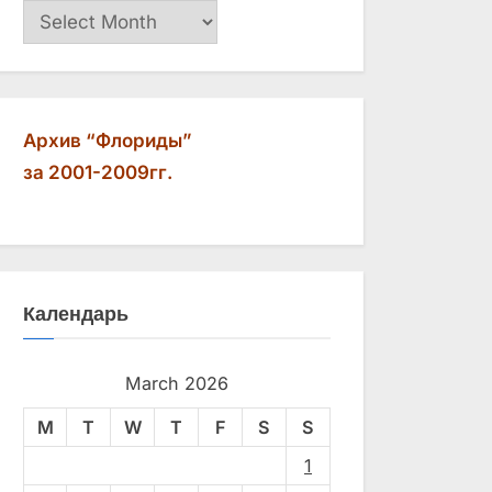
Архив
Архив “Флориды”
за 2001-2009гг.
Календарь
March 2026
M
T
W
T
F
S
S
1