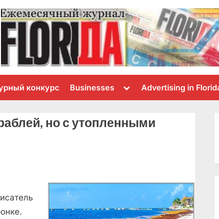
Toggle
урный конкурс
Businesses
Advertising in Florid
sub-
menu
раблей, но с утопленными
писатель
онке.