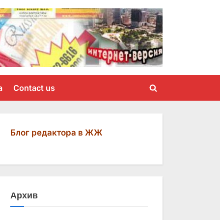
a
Contact us
Toggle
search
form
Блог редактора в ЖЖ
Архив