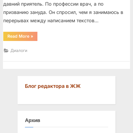
давний приятель. По профессии врач, а по
призванию зануда. Он спросил, чем я занимаюсь в
перерывах между написанием текстов…
“С
Read More
»
холодным
вниманьем
вокруг…”
Диалоги
Блог редактора в ЖЖ
Архив