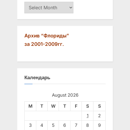
Архив
Архив “Флориды”
за 2001-2009гг.
Календарь
August 2026
M
T
W
T
F
S
S
1
2
3
4
5
6
7
8
9