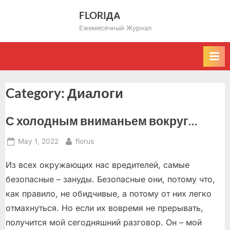
Skip
FLORIДА
to
Ежемесячный Журнал
content
Category:
Диалоги
С холодным вниманьем вокруг…
Posted
By
May 1, 2022
florus
on
Из всех окружающих нас вредителей, самые
безопасные – зануды. Безопасные они, потому что,
как правило, не обидчивые, а потому от них легко
отмахнуться. Но если их вовремя не прерывать,
получится мой сегодняшний разговор. Он – мой