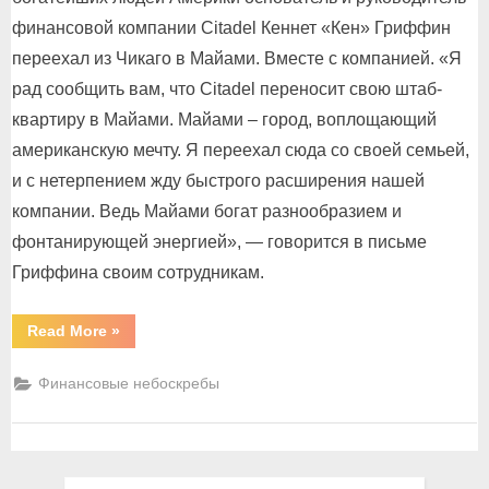
финансовoй компании Citadel Кеннет «Кен» Гриффин
переехал из Чикаго в Майами. Вместе с компанией. «Я
рад сообщить вам, что Citadel переносит свою штаб-
квартиру в Майами. Майами – город, воплощающий
американскую мечту. Я переехал сюда со своей семьей,
и с нетерпением жду быстрого расширения нашей
компании. Ведь Майами богат разнообразием и
фонтанирующей энергией», — говорится в письме
Гриффина своим сотрудникам.
“Кэн
Read More
»
Гриффин:
«Майами
–
Финансовые небоскребы
город
американской
мечты!»”