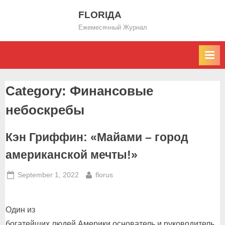
Skip
FLORIДА
to
Ежемесячный Журнал
content
Category:
Финансовые
небоскребы
Кэн Гриффин: «Майами – город
американской мечты!»
Posted
By
September 1, 2022
florus
on
Один из
богатейших людей Америки основатель и руководитель