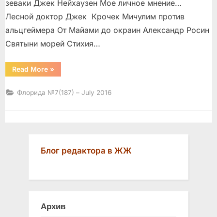
зеваки Джек Нейхаузен Мое личное мнение…
Лесной доктор Джек Крочек Мичулим против
альцгеймера От Майами до окраин Александр Росин
Святыни морей Стихия…
“”
Read More
»
Флорида №7(187) – July 2016
Блог редактора в ЖЖ
Архив