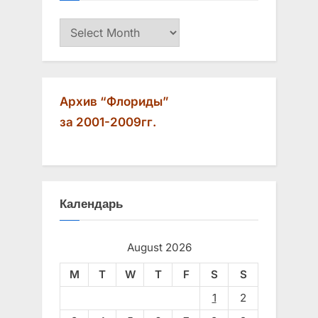
Архив
Архив “Флориды”
за 2001-2009гг.
Календарь
August 2026
M
T
W
T
F
S
S
1
2