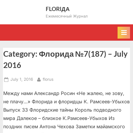
Skip
FLORIДА
to
Ежемесячный Журнал
content
Category:
Флорида №7(187) – July
2016
Posted
By
July 1, 2016
florus
on
Между нами Александр Росин «Не жалею, не зову,
не плачу…» Флорида и флоридцы К. Рамсеев-Убыхов
Выпуск 33 Флоридские тайны Король подводного
мира Далекое – близкое К.Рамсеев-Убыхов Из
поздних писем Антона Чехова Заметки майамского