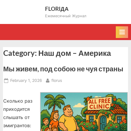
Skip
FLORIДА
to
Ежемесячный Журнал
content
Category:
Наш дом – Америка
Мы живем, под собою не чуя страны
Posted
By
February 1, 2026
florus
on
Сколько раз
приходится
слышать от
эмигрантов: