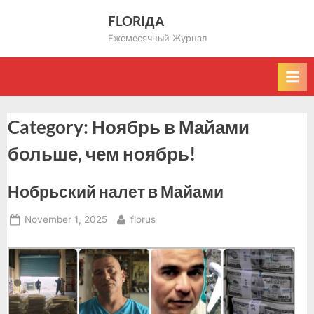
Skip
FLORIДА
to
Ежемесячный Журнал
content
Category:
Ноябрь в Майами
больше, чем ноябрь!
Нобрьский налет в Майами
Posted
By
November 1, 2025
florus
on