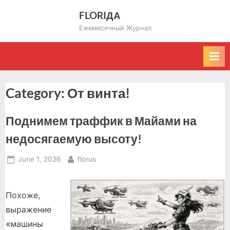
Skip
FLORIДА
to
Ежемесячный Журнал
content
Category:
От винта!
Поднимем траффик в Майами на
недосягаемую высоту!
Posted
By
June 1, 2026
florus
on
Похоже,
выражение
«машины