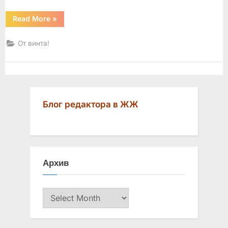
“Поднимем
Read More
»
траффик
в
Майами
От винта!
на
недосягаемую
высоту!”
Блог редактора в ЖЖ
Архив
Архив