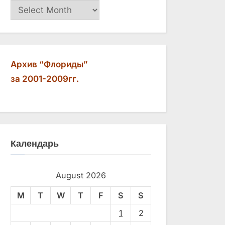
Архив
Архив “Флориды”
за 2001-2009гг.
Календарь
August 2026
M
T
W
T
F
S
S
1
2