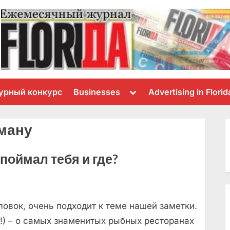
Toggle
урный конкурс
Businesses
Advertising in Florid
sub-
menu
рману
 поймал тебя и где?
ловок, очень подходит к теме нашей заметки.
а!) – о самых знаменитых рыбных ресторанах