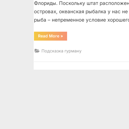
Флориды. Поскольку штат расположен 
островах, океанская рыбалка у нас не
рыба – непременное условие хорошег
“Рыбка
Read More
»
плавала
в
воде,
Подсказка гурману
кто
поймал
тебя
и
где?”