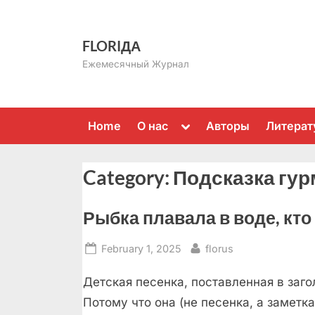
Skip
to
FLORIДА
content
Ежемесячный Журнал
Toggle
Home
О нас
Авторы
Литерат
sub-
menu
Category:
Подсказка гу
Рыбка плавала в воде, кто
Posted
By
February 1, 2025
florus
on
Детская песенка, поставленная в заго
Потому что она (не песенка, а заметк