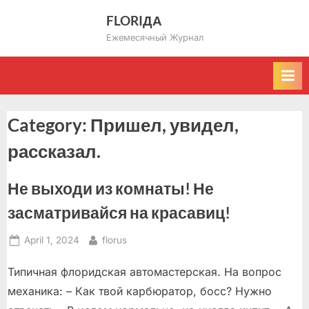
Skip
FLORIДА
to
Ежемесячный Журнал
content
Category:
Пришел, увидел,
рассказал.
Не выходи из комнаты! Не
засматривайся на красавиц!
Posted
By
April 1, 2024
florus
on
Типичная флоридская автомастерская. На вопрос
механика: – Как твой карбюратор, босс? Нужно