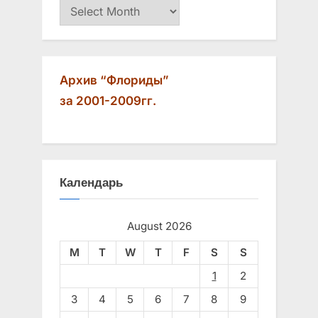
Архив
Архив “Флориды”
за 2001-2009гг.
Календарь
August 2026
M
T
W
T
F
S
S
1
2
3
4
5
6
7
8
9