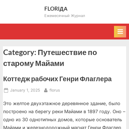
Skip
FLORIДА
to
Ежемесячный Журнал
content
Category:
Путешествие по
старому Майами
Коттедж рабочих Генри Флаглера
Posted
By
January 1, 2025
florus
on
Это желтое двухэтажное деревянное здание, было
построено на берегу реки Майами в 1897 году. Оно –
одно из 30 однотипных домов, которые основатель
Майами и железнодорожный магнат Генри Флаглер