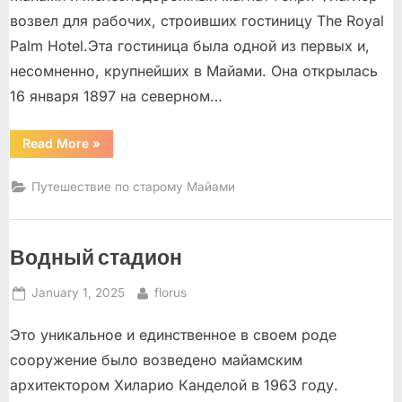
возвел для рабочих, строивших гостиницу The Royal
Palm Hotel.Эта гостиница была одной из первых и,
несомненно, крупнейших в Майами. Она открылась
16 января 1897 на северном…
“Коттедж
Read More
»
рабочих
Генри
Флаглера”
Путешествие по старому Майами
Водный стадион
Posted
By
January 1, 2025
florus
on
Это уникальное и единственное в своем роде
сооружение было возведено майамским
архитектором Хиларио Канделой в 1963 году.