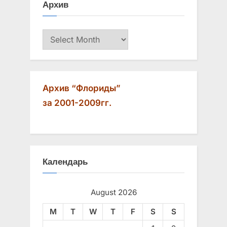
Архив
Архив
Архив “Флориды”
за 2001-2009гг.
Календарь
August 2026
M
T
W
T
F
S
S