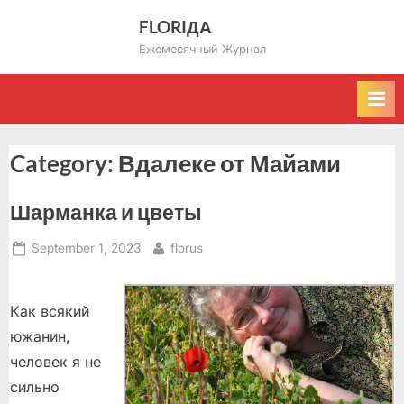
Skip
FLORIДА
to
Ежемесячный Журнал
content
Category:
Вдалеке от Майами
Шарманка и цветы
Posted
By
September 1, 2023
florus
on
Как всякий
южанин,
человек я не
сильно