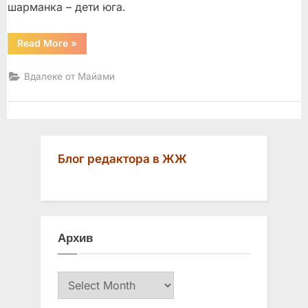
шарманка – дети юга.
“Шарманка
Read More
»
и
цветы”
Вдалеке от Майами
Блог редактора в ЖЖ
Архив
Архив