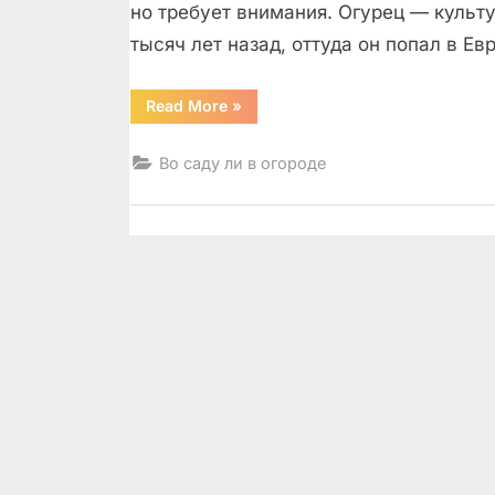
но требует внимания. Огурец — культ
тысяч лет назад, оттуда он попал в Ев
“Огурец.
Read More
»
Флоридский
роман
в
Во саду ли в огороде
зелёных
тонах”