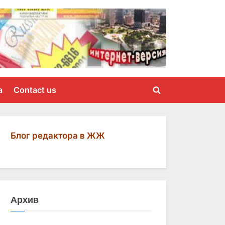
a
Contact us
Toggle
search
form
Блог редактора в ЖЖ
Архив