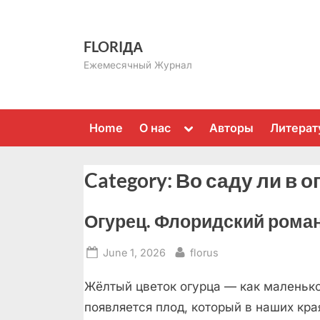
Skip
to
FLORIДА
content
Ежемесячный Журнал
Toggle
Home
О нас
Авторы
Литерат
sub-
menu
Category:
Во саду ли в 
Огурец. Флоридский роман
Posted
By
June 1, 2026
florus
on
Жёлтый цветок огурца — как маленько
появляется плод, который в наших кра