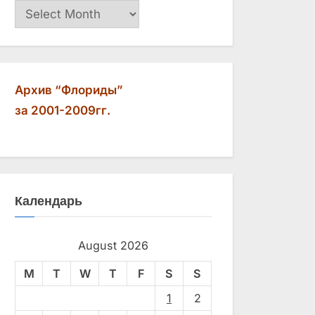
Архив
Архив “Флориды”
за 2001-2009гг.
Календарь
August 2026
M
T
W
T
F
S
S
1
2