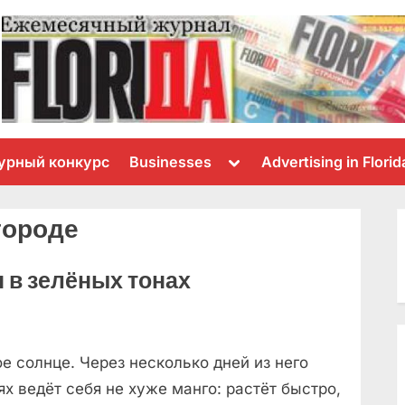
Toggle
урный конкурс
Businesses
Advertising in Florid
sub-
menu
огороде
 в зелёных тонах
е солнце. Через несколько дней из него
ях ведёт себя не хуже манго: растёт быстро,