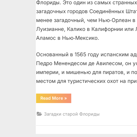
Флориды. Это один из самых странных
загадочных городов Соединённых Шта
менее загадочный, чем Нью‑Орлеан в
Луизианне, Калико в Калифорнии или 
Аламос в Нью‑Мексико.
Основанный в 1565 году испанским а
Педро Менендесом де Авилесом, он у
империи, и мишенью для пиратов, и п
местом для туристических охот на при
“Сент-
Read More
»
Аугустин
–
город,
Загадки старой Флориды
где
все
начиналось”