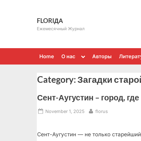
Skip
to
FLORIДА
content
Ежемесячный Журнал
Toggle
Home
О нас
Авторы
Литерат
sub-
menu
Category:
Загадки стар
Сент-Аугустин – город, гд
Posted
By
November 1, 2025
florus
on
Сент-Аугустин — не только старейший