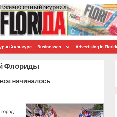
Toggle
урный конкурс
Businesses
Advertising in Florid
sub-
menu
ой Флориды
е все начиналось
 город