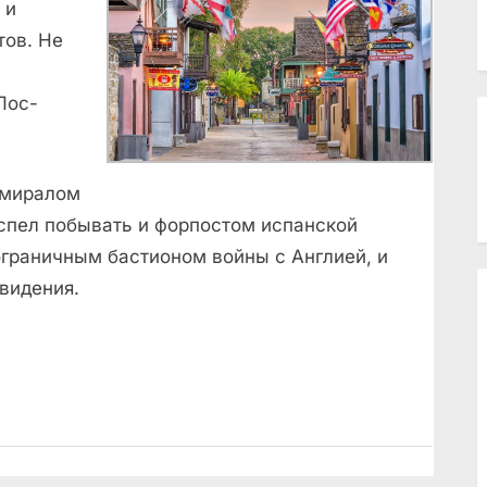
 и
тов. Не
Лос-
дмиралом
спел побывать и форпостом испанской
ограничным бастионом войны с Англией, и
видения.