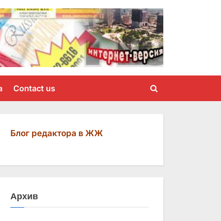
a
Contact us
Toggle
search
form
Блог редактора в ЖЖ
Архив