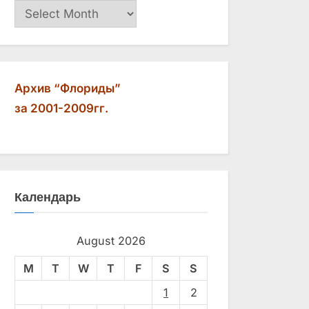
Архив
Архив “Флориды”
за 2001-2009гг.
Календарь
August 2026
M
T
W
T
F
S
S
1
2