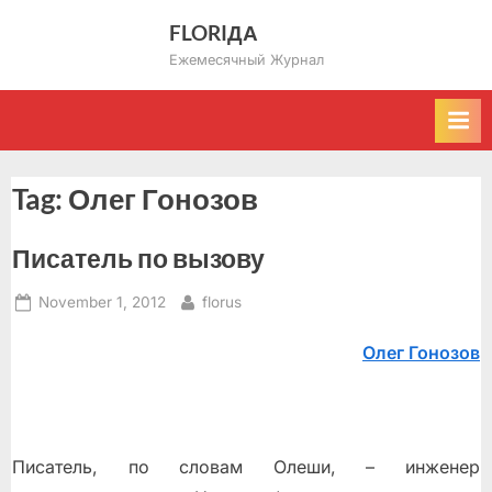
Skip
FLORIДА
to
Ежемесячный Журнал
content
Tag:
Олег Гонозов
Писатель по вызову
Posted
By
November 1, 2012
florus
on
Олег Гонозов
Писатель, по словам Олеши, – инженер