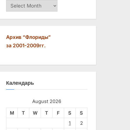
Архив
Архив “Флориды”
за 2001-2009гг.
Календарь
August 2026
M
T
W
T
F
S
S
1
2