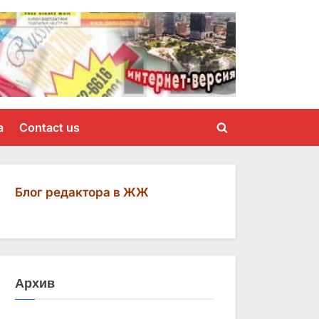
a
Contact us
Toggle
search
form
Блог редактора в ЖЖ
Архив