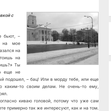
ний
к
вкой с
е бьют, –
ч на мое
казался на
Стоишь на
оишь?» Ты
о еще не
рый подошел, – бац! Или в морду тебе, или еще
о каким-то своим делам. Не очень-то ему,
оял.
гласно киваю головой, потому что уже сам
те примерно так же интересуют, как и на том.