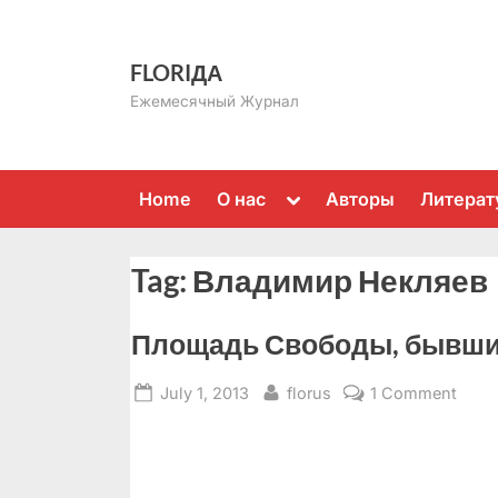
Skip
to
FLORIДА
content
Ежемесячный Журнал
Toggle
Home
О нас
Авторы
Литерат
sub-
menu
Tag:
Владимир Некляев
Площадь Свободы, бывши
Posted
By
on
July 1, 2013
florus
1 Comment
on
Площ
Своб
быв