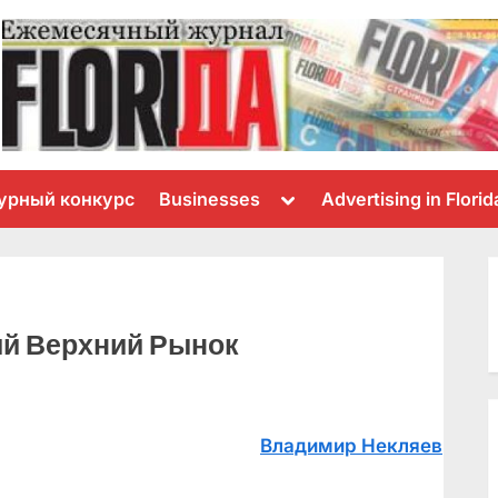
Toggle
урный конкурс
Businesses
Advertising in Florid
sub-
menu
й Верхний Рынок
адь
Владимир Некляев
оды,
ший