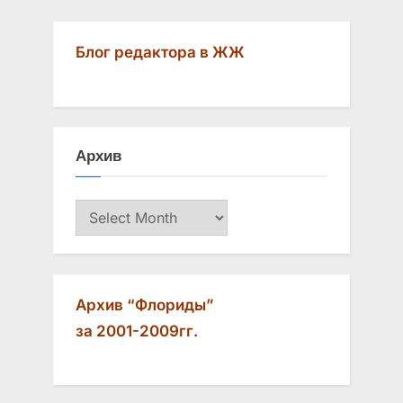
r
e
navigation
e
x
Блог редактора в ЖЖ
v
t
i
P
o
o
u
s
Архив
s
t
P
:
Архив
o
s
t
:
Архив “Флориды”
за 2001-2009гг.