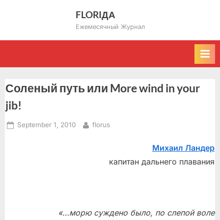
Skip
FLORIДА
to
Ежемесячный Журнал
content
Соленый путь или More wind in your
jib!
Posted
By
September 1, 2010
florus
on
Михаил Ландер
капитан дальнего плавания
«…морю суждено было, по слепой воле