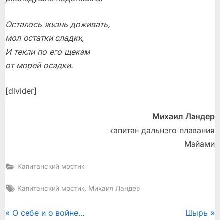
Осталось жизнь доживать,
мол остатки сладки,
И текли по его щекам
от морей осадки.
[divider]
Михаил Ландер
капитан дальнего плавания
Майами
Капитанский мостик
Tags:
,
Капитанский мостик
Михаил Ландер
Post
P
N
О себе и о войне…
Шырь