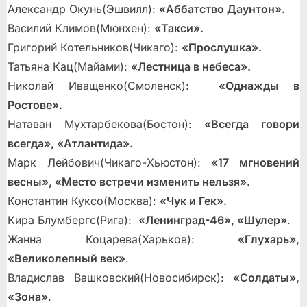
Александр Окунь(Эшвилл):
«Аббатство Даунтон».
Василий Климов(Мюнхен):
«Такси».
Григорий Котельников(Чикаго):
«Прослушка».
Татьяна Кац(Майами):
«Лестница в небеса».
Николай Иващенко(Смоленск):
«Однажды в
Ростове».
Натаван Мухтарбекова(Бостон):
«Всегда говори
всегда», «Атлантида».
Марк Лейбович(Чикаго-Хьюстон):
«17 мгновений
весны», «Место встречи изменить нельзя».
Константин Куксо(Москва):
«Чук и Гек».
Кира Блумбергс(Рига):
«Ленинград-46», «Шулер»
.
Жанна Коцарева(Харьков):
«Глухарь»,
«Великолепный век»
.
Владислав Вашковский(Новосибирск):
«Солдаты»,
«Зона»
.