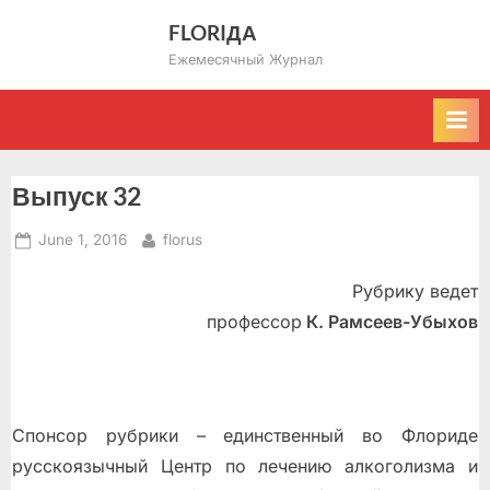
Skip
FLORIДА
to
Ежемесячный Журнал
content
Выпуск 32
Posted
By
June 1, 2016
florus
on
Рубрику ведет
профессор
К. Рамсеев-Убыхов
Спонсор рубрики – единственный во Флориде
русскоязычный Центр по лечению алкоголизма и