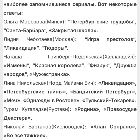
наиболее запомнившиеся сериалы. Вот некоторые
ответы:
Ольга Морозова(Минск):
“Петербургские трущобы”,
“Санта-Барбара”, «Закрытая школа».
Лидия Чеботаева(Москва):
“Игра престолов”,
“Ликвидация”, “Тюдоры”.
Наташа Гринберг-Подольская(Халландейл):
«Измены”, “Красная королева”, “Физрук”, “Дружба
народов”, «Чужестранка».
Лина Никольская(Норд Майами Бич):
«Ликвидация»,
«Петербургские тайны», «Бандитский Петербург»,
«Меч», «Однажды в Ростове», «Тульский-Токарев».
Гурам Куталадзе(Рустави):
«Родина», «Правосудие
Декстера».
Николай Вартанов(Кисловодск):
«Клан Сопрано»,
«Во все тяжкие».