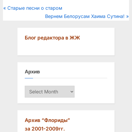
Post
P
Старые песни о старом
r
N
Вернем Белорусам Хаима Сутина!
navigation
e
e
v
x
Блог редактора в ЖЖ
i
t
o
P
u
o
s
s
Архив
P
t
o
:
Архив
s
t
:
Архив “Флориды”
за 2001-2009гг.