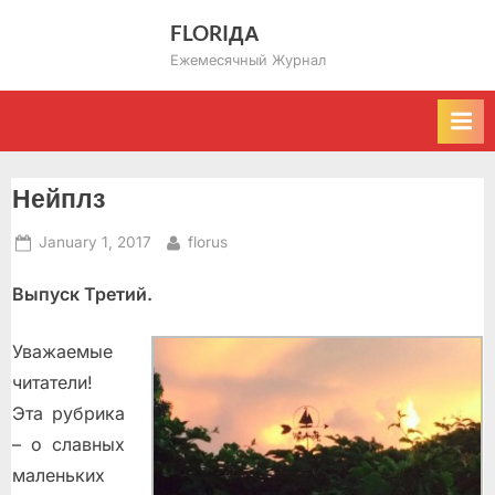
Skip
FLORIДА
to
Ежемесячный Журнал
content
Нейплз
Posted
By
January 1, 2017
florus
on
Выпуск Третий.
Уважаемые
читатели!
Эта рубрика
– о славных
маленьких