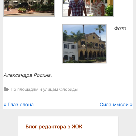
Фото
Александра Росина.
По площадям и улицам Флориды
Post
P
N
Глаз слона
Сила мысли
r
e
navigation
e
x
Блог редактора в ЖЖ
v
t