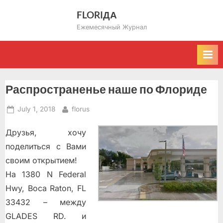
Skip
FLORIДА
to
Ежемесячный Журнал
content
Распространенье наше по Флориде
Posted
By
July 1, 2018
florus
on
Друзья, хочу
поделиться с Вами
своим открытием!
На 1380 N Federal
Hwy, Boca Raton, FL
33432 – между
GLADES RD. и