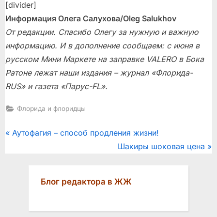
[divider]
Информация Олега Салухова/Oleg Salukhov
От редакции. Спасибо Олегу за нужную и важную
информацию. И в дополнение сообщаем: с июня в
русском Мини Маркете на заправке VALERO в Бока
Ратоне лежат наши издания – журнал «Флорида-
RUS» и газета «Парус-FL».
Флорида и флоридцы
Post
P
Аутофагия – способ продления жизни!
r
N
Шакиры шоковая цена
navigation
e
e
v
x
Блог редактора в ЖЖ
i
t
o
P
u
o