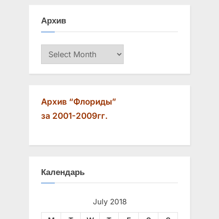
s
s
Архив
P
t
o
:
Архив
s
t
:
Архив “Флориды”
за 2001-2009гг.
Календарь
July 2018