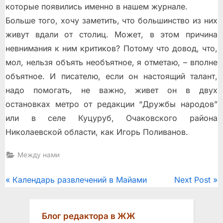
которые появились именно в нашем журнале.
Больше того, хочу заметить, что большинство из них
живут вдали от столиц. Может, в этом причина
невнимания к ним критиков? Потому что довод, что,
мол, нельзя объять необъятное, я отметаю, – вполне
объятное. И писателю, если он настоящий талант,
надо помогать, не важно, живет он в двух
остановках метро от редакции “Дружбы народов”
или в селе Куцуруб, Очаковского района
Николаевской области, как Игорь Поливанов.
Между нами
Post
P
N
Календарь развлечений в Майами
Next Post
r
e
navigation
e
x
Блог редактора в ЖЖ
v
t