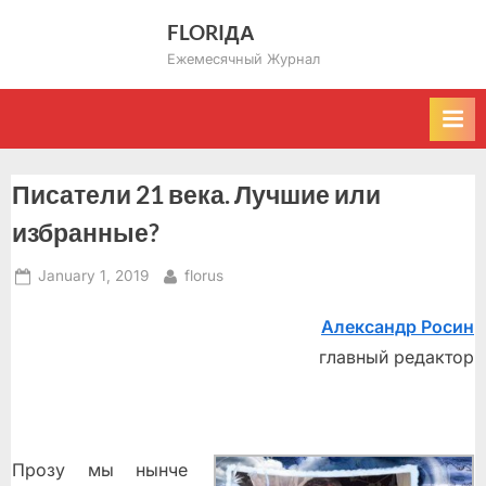
Skip
FLORIДА
to
Ежемесячный Журнал
content
Писатели 21 века. Лучшие или
избранные?
Posted
By
January 1, 2019
florus
on
Александр Росин
главный редактор
Прозу мы нынче