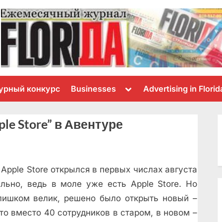
Toggle
урный конкурс
Businesses
Advertising in Florid
sub-
menu
le Store” в Авентуре
pple Store открылся в первых числах августа
ельно, ведь в моле уже есть Apple Store. Но
слишком велик, решено было открыть новый –
то вместо 40 сотрудников в старом, в новом –