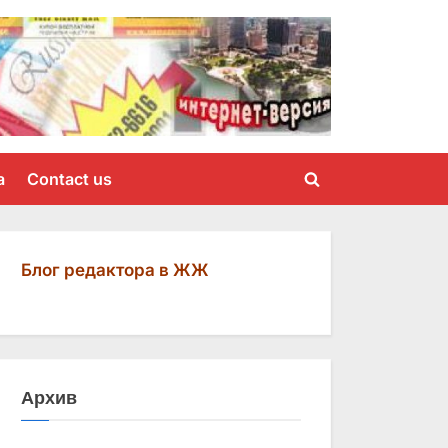
a
Contact us
Toggle
search
form
Блог редактора в ЖЖ
Архив