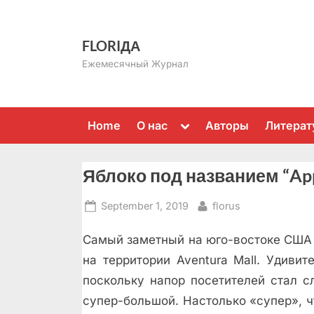
Skip
to
FLORIДА
content
Ежемесячный Журнал
Toggle
Home
О нас
Авторы
Литерат
sub-
menu
Яблоко под названием “App
Posted
By
September 1, 2019
florus
on
Самый заметный на юго-востоке США A
на территории Aventura Mall. Удивит
поскольку напор посетителей стал 
супер-большой. Настолько «супер», ч