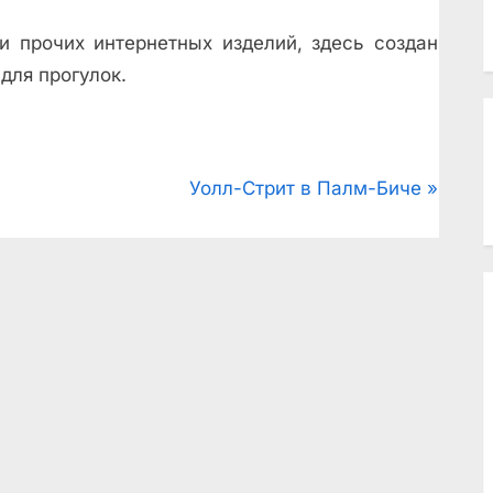
 прочих интернетных изделий, здесь создан
для прогулок.
N
Уолл-Стрит в Палм-Биче
e
x
t
P
o
s
t
: