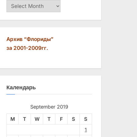
Архив
Архив “Флориды”
за 2001-2009гг.
Календарь
September 2019
M
T
W
T
F
S
S
1