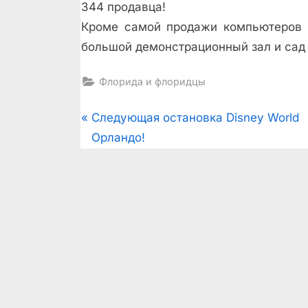
344 продавца!
Кроме самой продажи компьютеров и
большой демонстрационный зал и сад 
Флорида и флоридцы
Post
P
Следующая остановка Disney World
r
Орландо!
navigation
e
v
i
o
u
s
P
o