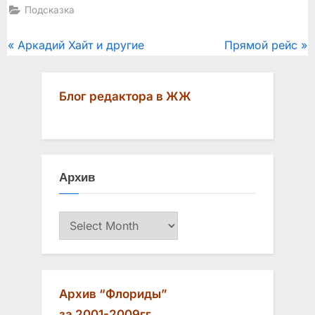
Подсказка
Post
P
N
Аркадий Хайт и другие
Прямой рейс
r
e
navigation
e
x
Блог редактора в ЖЖ
v
t
i
P
o
o
u
s
Архив
s
t
P
:
Архив
o
s
t
:
Архив “Флориды”
за 2001-2009гг.