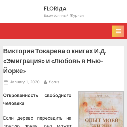
Skip
FLORIДА
to
Ежемесячный Журнал
content
Виктория Токарева о книгах И.Д.
«Эмиграция» и «Любовь в Нью-
Йорке»
Posted
By
January 1, 2020
florus
on
Откровенность свободного
человека
Если дерево пересадить на
другую почву, оно может