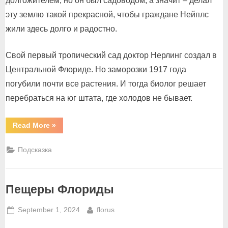
долгожителем, но он был садоводом, а значит – делал
эту землю такой прекрасной, чтобы граждане Нейплс
жили здесь долго и радостно.
Свой первый тропический сад доктор Нерлинг создал в
Центральной Флориде. Но заморозки 1917 года
погубили почти все растения. И тогда биолог решает
перебраться на юг штата, где холодов не бывает.
“Флоридский
Read More
»
Неаполь
–
волшебный
Подсказка
сад
растений
и
зверей”
Пещеры Флориды
Posted
By
September 1, 2024
florus
on