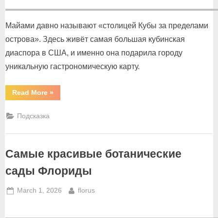
Майами давно называют «столицей Кубы за пределами
острова». Здесь живёт самая большая кубинская
диаспора в США, и именно она подарила городу
уникальную гастрономическую карту.
“Великолепная
Read More
»
пятерка
кубинских
ресторанов
Подсказка
в
Майами”
Самые красивые ботанические
сады Флориды
Posted
By
March 1, 2026
florus
on