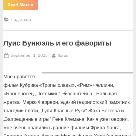
“Дмитрий
Read More
»
Крымов.
«Новый
курс;
Подсказка
разговоры
ссамим
собой»”
Луис Бунюэль и его фавориты
Posted
By
September 1, 2025
florus
on
Мне нравятся
фильм Кубрика «Тропы славы», «Рим» Феллини,
«Броненосец „Потемкин“ Эйзенштейна, „Большая
жратва“ Марко Феррери, эдакий гедонистский памятник
трагедии плоти, „Гупи-Красные Руки“ Жака Беккера и
„Запрещенные игры“ Рене Клемана. Как я уже говорил,
мне очень нравились ранние фильмы Фрица Ланга,