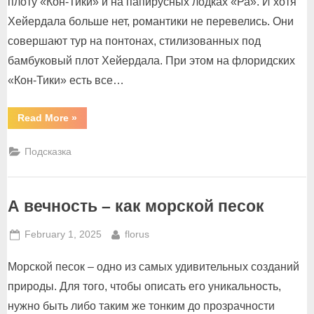
плоту «Кон-Тики» и на папирусных лодках «Ра». И хотя
Хейердала больше нет, романтики не перевелись. Они
совершают тур на понтонах, стилизованных под
бамбуковый плот Хейердала. При этом на флоридских
«Кон-Тики» есть все…
“Тур
Read More
»
без
Хейрдала”
Подсказка
А вечность – как морской песок
Posted
By
February 1, 2025
florus
on
Морской песок – одно из самых удивительных созданий
природы. Для того, чтобы описать его уникальность,
нужно быть либо таким же тонким до прозрачности