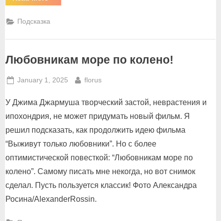
на
могиле
старый
Подсказка
чертик
жил!”
Любовникам море по колено!
Posted
By
January 1, 2025
florus
on
У Джима Джармуша творческий застой, неврастения и
ипохондрия, не может придумать новый фильм. Я
решил подсказать, как продолжить идею фильма
“Выживут только любовники”. Но с более
оптимистической повесткой: “Любовникам море по
колено”. Самому писать мне некогда, но вот снимок
сделал. Пусть пользуется классик! Фото Александра
Росина/AlexanderRossin.