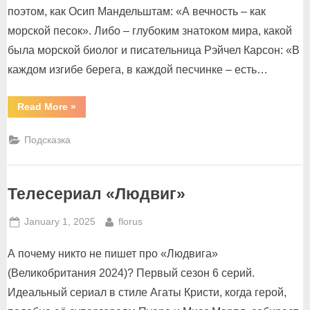
поэтом, как Осип Мандельштам: «А вечность – как
морской песок». Либо – глубоким знатоком мира, какой
была морской биолог и писательница Рэйчел Карсон: «В
каждом изгибе берега, в каждой песчинке – есть…
“А
Read More
»
вечность
–
как
Подсказка
морской
песок”
Телесериал «Людвиг»
Posted
By
January 1, 2025
florus
on
А почему никто не пишет про «Людвига»
(Великобритания 2024)? Первый сезон 6 серий.
Идеальный сериал в стиле Агаты Кристи, когда герой,