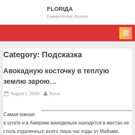
Skip
FLORIДА
to
Ежемесячный Журнал
content
Category:
Подсказка
Авокадную косточку в теплую
землю зарою…
Posted
By
August 1, 2026
florus
on
Самая южная
в штате и в Америке винодельня находится в местах не
столь отдаленных: всего лишь час езды от Майами.