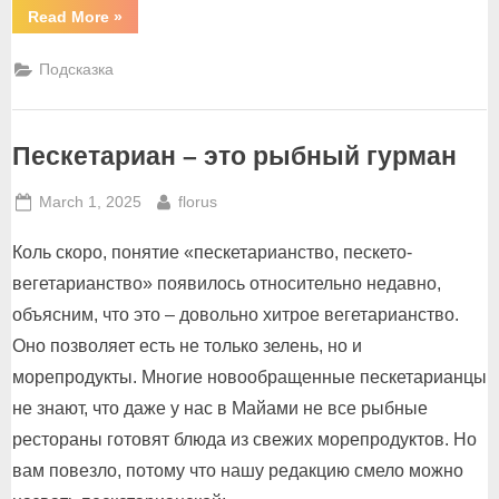
“Сладкая
Read More
»
жизнь
под
мостом”
Подсказка
Пескетариан – это рыбный гурман
Posted
By
March 1, 2025
florus
on
Коль скоро, понятие «пескетарианство, пескето-
вегетарианство» появилось относительно недавно,
объясним, что это – довольно хитрое вегетарианство.
Оно позволяет есть не только зелень, но и
морепродукты. Многие новообращенные пескетарианцы
не знают, что даже у нас в Майами не все рыбные
рестораны готовят блюда из свежих морепродуктов. Но
вам повезло, потому что нашу редакцию смело можно