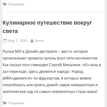
флоридском
Подсказка
исполнении”
Кулинарное путешествие вокруг
света
Posted
By
May 1, 2025
florus
on
Рынок MIA в Дизайн-дистрикте – место, которое
пронизывают ароматы кухонь всех пяти континентов.
Как сказал поэт-гимнодел Сергей Михалков: «Из зала в
зал переходя, здесь движется народ». Народ
вMIA«движется» по фуд-кортам, в которых можно
попробовать или купить домой самую невероятную и
экзотическую еду из самых невероятных стран мира!
Подсказка