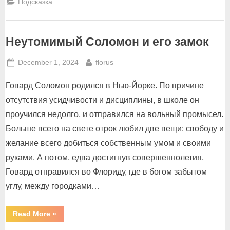
Подсказка
Неутомимый Соломон и его замок
Posted
By
December 1, 2024
florus
on
Говард Соломон родился в Нью-Йорке. По причине
отсутствия усидчивости и дисциплины, в школе он
проучился недолго, и отправился на вольный промысел.
Больше всего на свете отрок любил две вещи: свободу и
желание всего добиться собственным умом и своими
руками. А потом, едва достигнув совершеннолетия,
Говард отправился во Флориду, где в богом забытом
углу, между городками…
“Неутомимый
Read More
»
Соломон
и