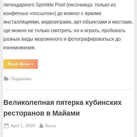
легендарного Sprinkle Pool (песочница, только из
конфетных «посыпок») до комнат с яркими
инсталляциями, видеоиграми, арт-объектами и местами,
где можно не только смотреть, но и играть, пробовать
разные виды мороженого и фотографироваться до
изнеможения.
“Сладкий
Read More
»
музей
в
Майми”
Подсказка
Великолепная пятерка кубинских
ресторанов в Майами
Posted
By
April 1, 2026
florus
on