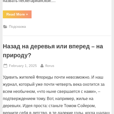
назвать пескетарианской:…
“Пескетариан
Read More
»
–
это
рыбный
Подсказка
гурман”
Назад на деревья или вперед – на
природу?
Posted
By
February 1, 2025
florus
on
Удивить жителей Флориды почти невозможно. И наш
журнал, который уже почти четверть века охотится за
всем необычном, «что ныне свершается с нами», –
подтверждением тому. Вот, например, жилье на
деревьях. Идея проста: станьте Томом Сойером,
верните себя в детство, в те далекие годы, когда шалаш