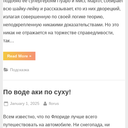
подобно её супергероям Пуаро и Мисс Марпл, собирает
всю шайку-лейку и рассказывает, кто из них дворецкий,
излагая совершенную по своей логике теорию,
неподкрепленную никакими доказательствами. Но это
никак не отражается на торжестве справедливости,
так…
“Телесериал
Read More
»
«Людвиг»”
Подсказка
По воде аки по суху!
Posted
By
January 1, 2025
florus
on
Всем известно, что по Флориде лучше всего
путешествовать на автомобиле. Ни снегопада, ни