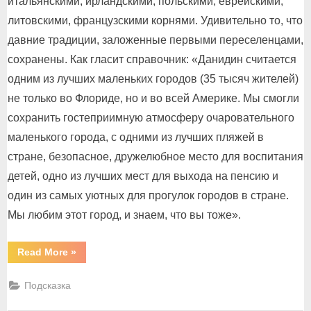
итальянскими, ирландскими, польскими, еврейскими,
литовскими, французскими корнями. Удивительно то, что
давние традиции, заложенные первыми переселенцами,
сохранены. Как гласит справочник: «Данидин считается
одним из лучших маленьких городов (35 тысяч жителей)
не только во Флориде, но и во всей Америке. Мы смогли
сохранить гостеприимную атмосферу очаровательного
маленького города, с одними из лучших пляжей в
стране, безопасное, дружелюбное место для воспитания
детей, одно из лучших мест для выхода на пенсию и
один из самых уютных для прогулок городов в стране.
Мы любим этот город, и знаем, что вы тоже».
“Данидин
Read More
»
–
маленькая
Шотландия
Подсказка
на
Мексиканском
заливе”