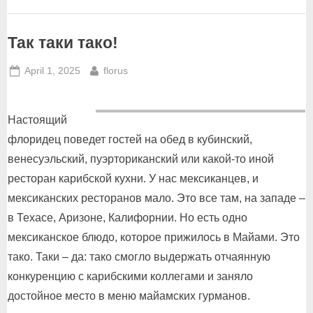
Так таки тако!
Posted
By
April 1, 2025
florus
on
Настоящий
флоридец поведет гостей на обед в кубинский,
венесуэльский, пуэрториканский или какой-то иной
ресторан карибской кухни. У нас мексиканцев, и
мексиканских ресторанов мало. Это все там, на западе –
в Техасе, Аризоне, Калифорнии. Но есть одно
мексиканское блюдо, которое прижилось в Майами. Это
тако. Таки – да: тако смогло выдержать отчаянную
конкуренцию с карибскими коллегами и заняло
достойное место в меню майамских гурманов.