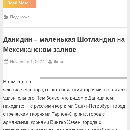
“Рыбацкое
Read More
»
счастье”
Подсказка
Данидин – маленькая Шотландия на
Мексиканском заливе
Posted
By
November 1, 2024
florus
on
В том, что во
Флориде есть город с шотландскими корнями, нет ничего
удивительного. Тем более, что рядом с Данидином
находится – с русскими корнями Санкт-Петербург, город
с греческими корнями Тарпон-Спрингс, город с
армянскими корнями Винтер Хэвен, города с