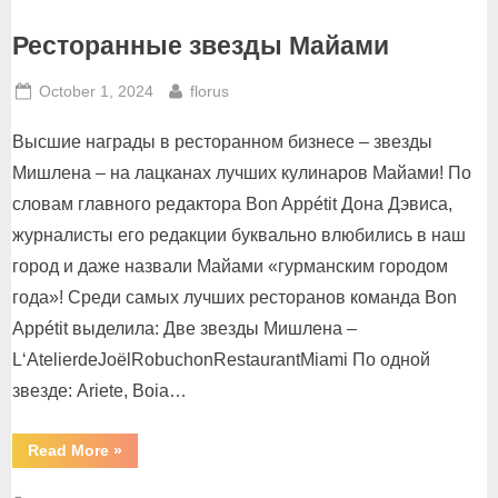
Ресторанные звезды Майами
Posted
By
October 1, 2024
florus
on
Высшие награды в ресторанном бизнесе – звезды
Мишлена – на лацканах лучших кулинаров Майами! По
словам главного редактора Bon Appétit Дона Дэвиса,
журналисты его редакции буквально влюбились в наш
город и даже назвали Майами «гурманским городом
года»! Среди самых лучших ресторанов команда Bon
Appétit выделила: Две звезды Мишлена –
L‘AtelierdeJoëlRobuchonRestaurantMiami По одной
звезде: Ariete, Boia…
“Ресторанные
Read More
»
звезды
Майами”