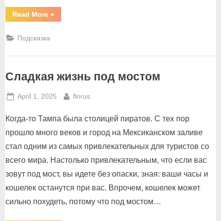
“Так
Read More
»
таки
тако!”
Подсказка
Сладкая жизнь под мостом
Posted
By
April 1, 2025
florus
on
Когда-то Тампа была столицей пиратов. С тех пор
прошло много веков и город на Мексиканском заливе
стал одним из самых привлекательных для туристов со
всего мира. Настолько привлекательным, что если вас
зовут под мост, вы идете без опаски, зная: ваши часы и
кошелек останутся при вас. Впрочем, кошелек может
сильно похудеть, потому что под мостом…