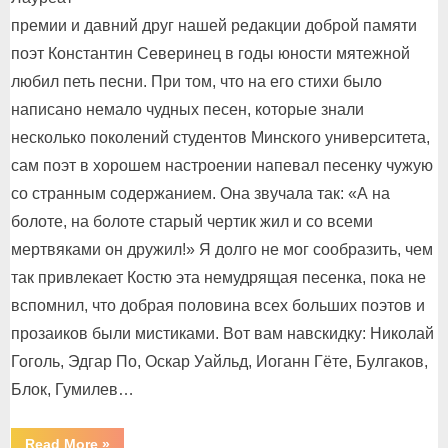
премии и давний друг нашей редакции доброй памяти
поэт Константин Северинец в годы юности мятежной
любил петь песни. При том, что на его стихи было
написано немало чудных песен, которые знали
несколько поколений студентов Минского университета,
сам поэт в хорошем настроении напевал песенку чужую
со странным содержанием. Она звучала так: «А на
болоте, на болоте старый чертик жил и со всеми
мертвяками он дружил!» Я долго не мог сообразить, чем
так привлекает Костю эта немудрящая песенка, пока не
вспомнил, что добрая половина всех больших поэтов и
прозаиков были мистиками. Вот вам навскидку: Николай
Гоголь, Эдгар По, Оскар Уайльд, Иоганн Гёте, Булгаков,
Блок, Гумилев…
“А
Read More
»