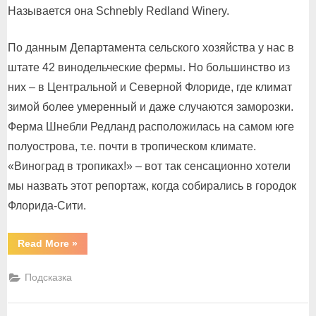
Называется она Schnebly Redland Winery.
По данным Департамента сельского хозяйства у нас в
штате 42 винодельческие фермы. Но большинство из
них – в Центральной и Северной Флориде, где климат
зимой более умеренный и даже случаются заморозки.
Ферма Шнебли Редланд расположилась на самом юге
полуострова, т.е. почти в тропическом климате.
«Виноград в тропиках!» – вот так сенсационно хотели
мы назвать этот репортаж, когда собирались в городок
Флорида-Сити.
“Авокадную
Read More
»
косточку
в
теплую
Подсказка
землю
зарою…”