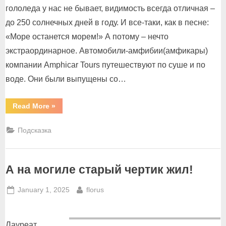
гололеда у нас не бывает, видимость всегда отличная –
до 250 солнечных дней в году. И все-таки, как в песне:
«Море останется морем!» А потому – нечто
экстраординарное. Автомобили-амфибии(амфикары)
компании Amphicar Tours путешествуют по суше и по
воде. Они были выпущены со…
“По
Read More
»
воде
аки
по
Подсказка
суху!”
А на могиле старый чертик жил!
Posted
By
January 1, 2025
florus
on
Лауреат