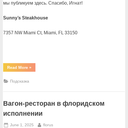
мы публикуем здесь. Спасибо, Игнат!
Sunny’s Steakhouse
7357 NW Miami Ct, Miami, FL 33150
“Великолепная
Read More
»
семерка”
Подсказка
Вагон-ресторан в флоридском
исполнении
Posted
By
June 1, 2025
florus