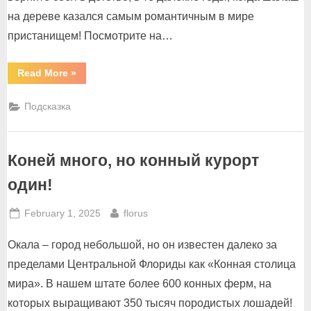
на дереве казался самым романтичным в мире
пристанищем! Посмотрите на…
“Назад
Read More
»
на
деревья
или
Подсказка
вперед
–
на
природу?”
Коней много, но конный курорт
один!
Posted
By
February 1, 2025
florus
on
Окала – город небольшой, но он известен далеко за
пределами Центральной Флориды как «Конная столица
мира». В нашем штате более 600 конных ферм, на
которых выращивают 350 тысяч породистых лошадей!