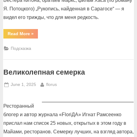
Бестера Китона, братьев Маркс, фильм Хаса (по роману
Я. Потоцкого) „Рукопись, найденная в Сарагосе“ — я
видел его трижды, что для меня редкость.
“Луис
Read More
»
Бунюэль
и
его
Подсказка
фавориты”
Великолепная семерка
Posted
By
June 1, 2025
florus
on
Ресторанный
блогер и автор журнала «FloriДА» Игнат Рамсеенко
прислал нам список 25 новых, открытых в этом году в
Майами, ресторанов. Семерку лучших, на взгляд автора,