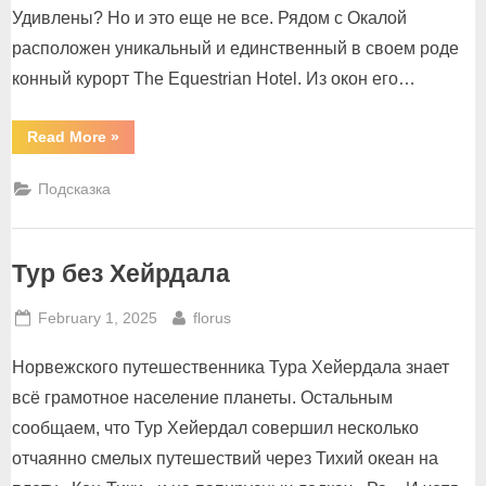
Удивлены? Но и это еще не все. Рядом с Окалой
расположен уникальный и единственный в своем роде
конный курорт The Equestrian Hotel. Из окон его…
“Коней
Read More
»
много,
но
конный
Подсказка
курорт
один!”
Тур без Хейрдала
Posted
By
February 1, 2025
florus
on
Норвежского путешественника Тура Хейердала знает
всё грамотное население планеты. Остальным
сообщаем, что Тур Хейердал совершил несколько
отчаянно смелых путешествий через Тихий океан на