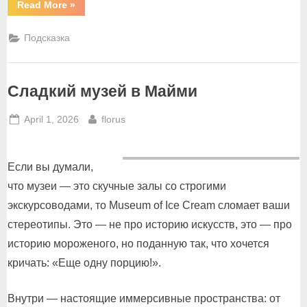
“Лучшее
Read More
»
мороженое
во
Флориде”
Подсказка
Сладкий музей в Майми
Posted
By
April 1, 2026
florus
on
Если вы думали,
что музеи — это скучные залы со строгими
экскурсоводами, то Museum of Ice Cream сломает ваши
стереотипы. Это — не про историю искусств, это — про
историю мороженого, но поданную так, что хочется
кричать: «Еще одну порцию!».
Внутри — настоящие иммерсивные пространства: от