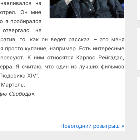
навливался на
мотрел. Он мне
то я пробирался
отвергало, не
ратив, то, как он ведет рассказ, – это меня
я просто купание, например. Есть интересные
тересуют. К ним относятся Карлос Рейгадас,
ерра.
Я считаю, что один из лучших фильмов
Людовика XIV”.
 Мартель.
дио Свобода».
N
Новогодний розыгрыш
e