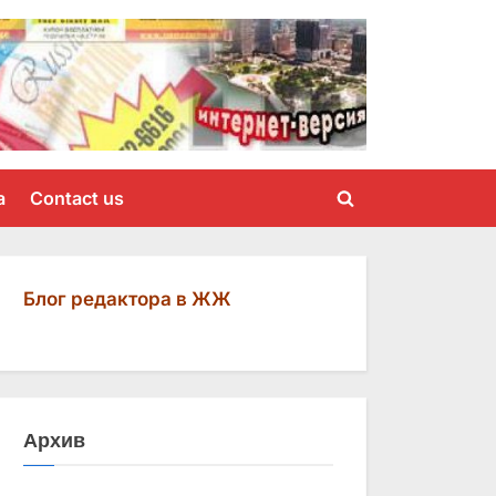
a
Contact us
Toggle
search
form
Блог редактора в ЖЖ
Архив