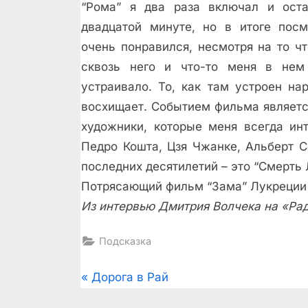
“Рома” я два раза включал и оста
двадцатой минуте, но в итоге пос
очень понравился, несмотря на то ч
сквозь него и что-то меня в нем 
устраивало. То, как там устроен нар
восхищает. Событием фильма являетс
художники, которые меня всегда ин
Педро Кошта, Цзя Чжанке, Альберт С
последних десятилетий – это “Смерть 
Потрясающий фильм “Зама” Лукреции
Из интервью Дмитрия Волчека на «Ра
Подсказка
Post
P
Дорога в Рай
r