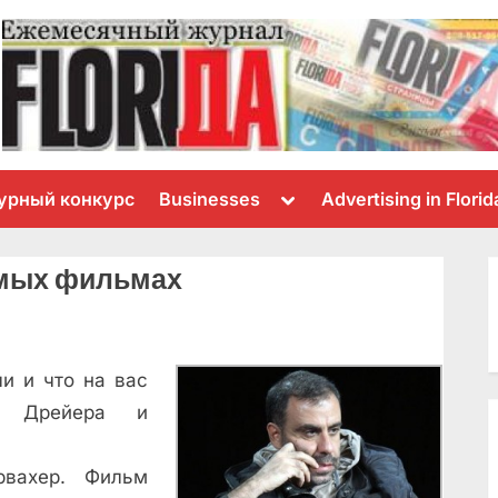
Toggle
урный конкурс
Businesses
Advertising in Florid
sub-
menu
мых фильмах
и и что на вас
мо Дрейера и
рвахер. Фильм