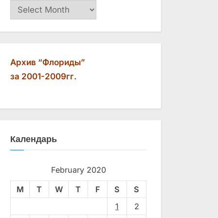
Архив
Архив “Флориды”
за 2001-2009гг.
Календарь
February 2020
M
T
W
T
F
S
S
1
2