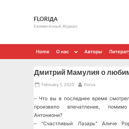
Skip
to
FLORIДА
content
Ежемесячный Журнал
Toggle
Home
О нас
Авторы
Литерат
sub-
menu
Дмитрий Мамулия о люби
Posted
By
February 1, 2020
florus
on
– Что вы в последнее время смотрел
произвело впечатление, поми
Антониони?
– “Счастливый Лазарь” Аличе Ро