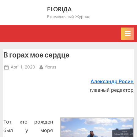
Skip
FLORIДА
to
Ежемесячный Журнал
content
B горах мое сердце
Posted
By
April 1, 2020
florus
on
Александр Росин
главный редактор
Toт, ктo рoждeн
был у мoря