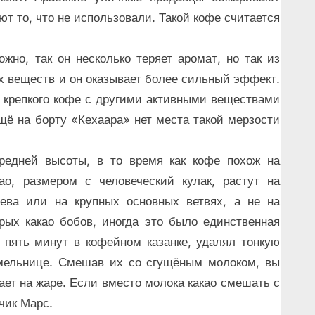
т то, что не использовали. Такой кофе считается
жно, так он несколько теряет аромат, но так из
х веществ и он оказывает более сильный эффект.
я крепкого кофе с другими активными веществами
щё на борту «Кехаара» нет места такой мерзости
средней высоты, в то время как кофе похож на
ао, размером с человеческий кулак, растут на
рева или на крупных основных ветвях, а не на
рых какао бобов, иногда это было единственная
 пять минут в кофейном казанке, удалял тонкую
 мельнице. Смешав их со сгущёным молоком, вы
ает на жаре. Если вместо молока какао смешать с
чик Марс.