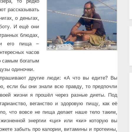
зера, то редко
ают рассказывать
игах, о деньгах,
боту. И ещё они
странных блюдах,
 и его пища –
нтересных часов
то самым богатым
цузы одиночки.
спрашивают другие люди: «А что вы едите? Вы
, если бы они знали всю правду, то предпочли
своей жизни я прошёл через разные диеты. Под
тарианство, веганство и здоровую пищу, как её
ло, что вовсе не пища делает наше тело таким,
т жизненной энергии «ци» или «ки» которую вы
жете забыть про калории, витамины и протеины,