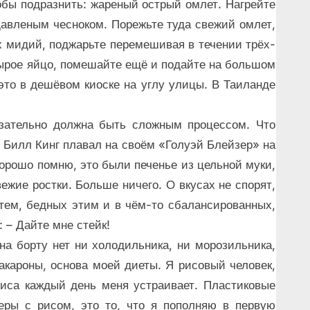
обы подразнить: жареный острый омлет. Нагрейте
авленым чесноком. Порежьте туда свежий омлет,
 мидий, поджарьте перемешивая в течении трёх-
сырое яйцо, помешайте ещё и подайте на большом
то в дешёвом киоске на углу улицы. В Таиланде
язательно должна быть сложным процессом. Что
с. Билл Кинг плавал на своём «Голуэй Блейзер» на
орошо помню, это были печенье из цельной муки,
жие ростки. Больше ничего. О вкусах не спорят,
 тем, бедных этим и в чём-то сбалансированных,
: – Дайте мне стейк!
на борту нет ни холодильника, ни морозильника,
акароны, основа моей диеты. Я рисовый человек,
иса каждый день меня устраивает. Пластиковые
еры с рисом, это то, что я пополняю в первую