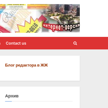
a
Contact us
Toggle
search
form
Блог редактора в ЖЖ
Архив