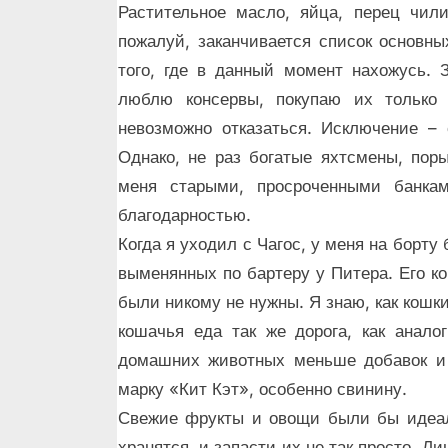
Растительное масло, яйца, перец чили
пожалуй, заканчивается список основны
того, где в данный момент нахожусь. 
люблю консервы, покупаю их только
невозможно отказаться. Исключение – 
Однако, не раз богатые яхтсмены, пор
меня старыми, просроченными банка
благодарностью.
Когда я уходил с Чагос, у меня на борт
выменянных по бартеру у Питера. Его ко
были никому не нужны. Я знаю, как кошк
кошачья еда так же дорога, как анало
домашних животных меньше добавок и 
марку «Кит Кэт», особенно свинину.
Свежие фрукты и овощи были бы идеал
хранятся, и запасти их не так просто. Л