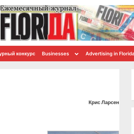
Toggle
урный конкурс
Businesses
Advertising in Florid
sub-
menu
Крис Ларсен