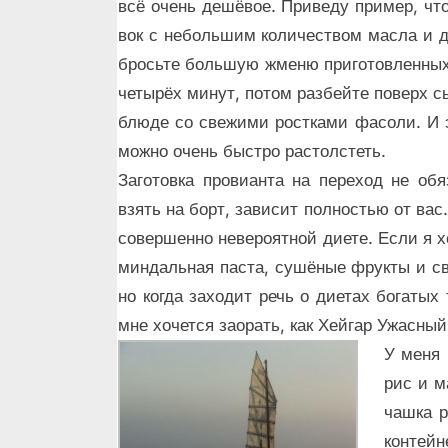
всё очень дешёвое. Приведу пример, чт
вок с небольшим количеством масла и д
бросьте большую жменю приготовленных
четырёх минут, потом разбейте поверх 
блюде со свежими ростками фасоли. И э
можно очень быстро растолстеть.
Заготовка провианта на переход не об
взять на борт, зависит полностью от ва
совершенно невероятной диете. Если я х
миндальная паста, сушёные фрукты и све
но когда заходит речь о диетах богатых
мне хочется заорать, как Хейгар Ужасный
У меня 
рис и м
чашка р
контейн