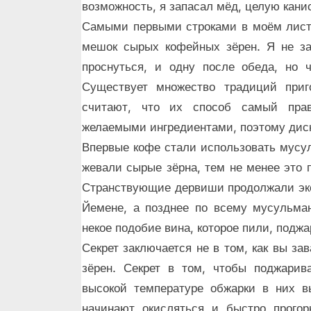
возможность, я запасал мёд, целую кани
Самыми первыми строками в моём листе 
мешок сырых кофейных зёрен. Я не з
проснуться, и одну после обеда, но 
Существует множество традиций приг
считают, что их способ самый пра
желаемыми ингредиентами, поэтому диск
Впервые кофе стали использовать мусу
жевали сырые зёрна, тем не менее это 
Странствующие дервиши продолжали экс
Йемене, а позднее по всему мусульма
некое подобие вина, которое пили, подж
Секрет заключается не в том, как вы за
зёрен. Секрет в том, чтобы поджарив
высокой температуре обжарки в них в
начинают окисляться и быстро прого