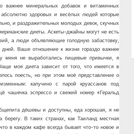
до важнее минеральных добавок и витаминных
о абсолютно здоровых и весёлых людей которые
ьно, и раздражительных молодых девок, скучных
мериканские диеты. Аскеты-джайны могут не есть
твий, а люди объявляющие голодную забастовку,
 дней. Ваше отношение к жизни гораздо важнее
е у меня не выработались пищевые привычки, я
Чаще моя диета зависит от того, что имеется в
телось поесть, но при этом моё представление о
еизменным: капучино с парой круассанов под
щё чашечка эспрессо и свежий номер «Геральд
бщепита дёшевы и доступны, еда хорошая, я не
 берегу. В таких странах, как Таиланд местная
 что в каждом кафе всегда бывает что-то новое и