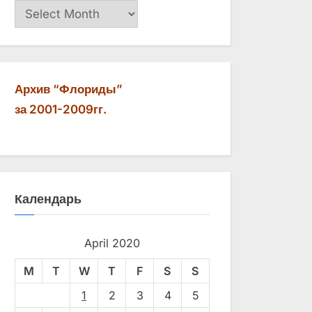
Архив
Архив “Флориды”
за 2001-2009гг.
Календарь
April 2020
M
T
W
T
F
S
S
1
2
3
4
5