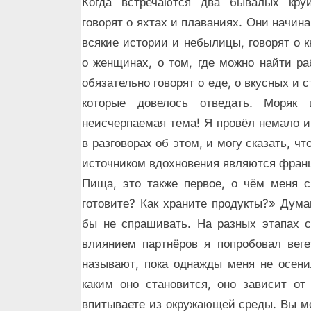
Когда встречаются два бывалых круи
говорят о яхтах и плаваниях. Они начин
всякие истории и небылицы, говорят о кн
о женщинах, о том, где можно найти ра
обязательно говорят о еде, о вкусных и 
которые довелось отведать. Моряк
неисчерпаемая тема! Я провёл немало и
в разговорах об этом, и могу сказать, ч
источником вдохновения являются фран
Пища, это также первое, о чём меня 
готовите? Как храните продукты?»
Думаю
бы не спрашивать. На разных этапах 
влиянием партнёров я попробовал веге
называют, пока однажды меня не осени
каким оно становится, оно зависит о
впитываете из окружающей среды. Вы мо