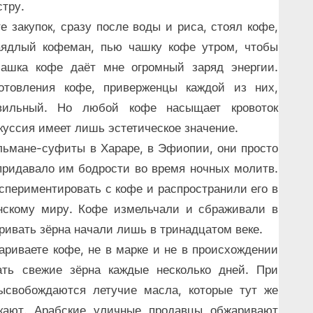
стру.
закупок, сразу после воды и риса, стоял кофе,
аядлый кофеман, пью чашку кофе утром, чтобы
чашка кофе даёт мне огромный заряд энергии.
отовления кофе, приверженцы каждой из них,
вильный. Но любой кофе насыщает кровоток
уссия имеет лишь эстетическое значение.
льмане-суфиты в Хараре, в Эфиопии, они просто
придавало им бодрости во время ночных молитв.
периментировать с кофе и распространили его в
нскому миру. Кофе измельчали и сбраживали в
аривать зёрна начали лишь в тринадцатом веке.
вариваете кофе, не в марке и не в происхождении
ать свежие зёрна каждые несколько дней. При
ысвобождаются летучие масла, которые тут же
ркают. Арабские уличные продавцы обжаривают