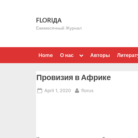
Skip
to
FLORIДА
content
Ежемесячный Журнал
Toggle
Home
О нас
Авторы
Литерат
sub-
menu
Провизия в Африке
Posted
By
April 1, 2020
florus
on