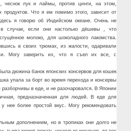
, чеснок лук и лаймы, против цинги, на этом,
х продуктов. Что я ем помимо этого, зависит от
Здесь я говорю об Индийском океане. Очень не
 в случае, если они настолько дёшевы , что
сгущённое молоко, для шоколадного лакомства.
ывшись в своих трюмах, из жалости, одаривали
ми. Могу заверить их, что я съел их все, с
у была дюжина банок японских консервов для кошек
шка упала за борт во время перехода и консервы
и разборчивы в еде, и не разочаровался. В Японии
гичная, предназначенная для людей. В еде для
у нее более простой вкус. Могу рекомендовать
ьным дополнением, но в тропиках они долго не
ишь тыква может лежать несколько месяцев, до тех