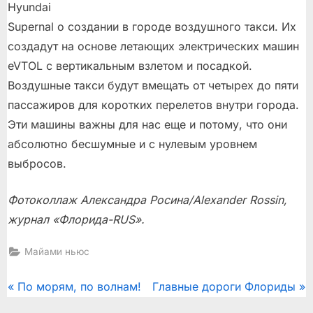
Hyundai
Supernal о создании в городе воздушного такси. Их
создадут на основе летающих электрических машин
eVTOL с вертикальным взлетом и посадкой.
Воздушные такси будут вмещать от четырех до пяти
пассажиров для коротких перелетов внутри города.
Эти машины важны для нас еще и потому, что они
абсолютно бесшумные и с нулевым уровнем
выбросов.
Фотоколлаж Александра Росина/Alexander Rossin,
журнал «Флорида-RUS».
Майами ньюс
Post
P
N
По морям, по волнам!
Главные дороги Флориды
r
e