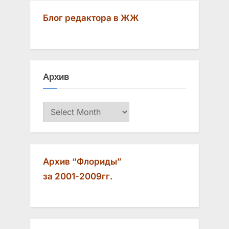
navigation
e
x
Блог редактора в ЖЖ
v
t
i
P
o
o
u
s
Архив
s
t
P
:
Архив
o
s
t
:
Архив “Флориды”
за 2001-2009гг.