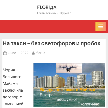
Skip
FLORIДА
to
Ежемесячный Журнал
content
На такси – без светофоров и пробок
Posted
By
June 1, 2022
florus
on
Мэрия
Большого
Майами
заключила
договор с
компанией