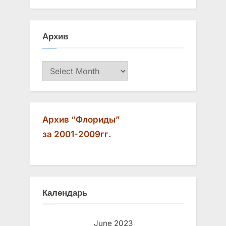
u
o
s
s
Архив
P
t
o
:
Архив
s
t
:
Архив “Флориды”
за 2001-2009гг.
Календарь
June 2023