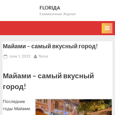
Skip
FLORIДА
to
Ежемесячный Журнал
content
Майами – самый вкусный город!
Posted
By
June 1, 2023
florus
on
Майами – самый вкусный
город!
Последние
годы Майами