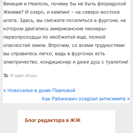
Венеция и Неаполь, почему бы не быть флоридской
Женеве? И озеро, и кемпинг – на северо-востоке
штата. Здесь, вы сможете поселиться в фургоне, на
котором двигались американские пионеры-
первопроходцы по необжитой еще, полной
опасностей земле. Впрочем, со всеми трудностями
вы справитесь легко, ведь в фургонах есть
электричество, кондиционер и даже душ с туалетом!
В один абзац
Post
P
Новоселье в доме Павловой
r
N
Как Рабинович оседлал антисемита
navigation
e
e
v
x
Блог редактора в ЖЖ
i
t
o
P