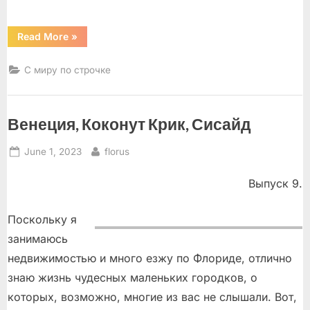
“Леонид
Read More
»
Зорин
и
другие”
С миру по строчке
Венеция, Коконут Крик, Сисайд
Posted
By
June 1, 2023
florus
on
Выпуск 9.
Поскольку я
занимаюсь
недвижимостью и много езжу по Флориде, отлично
знаю жизнь чудесных маленьких городков, о
которых, возможно, многие из вас не слышали. Вот,