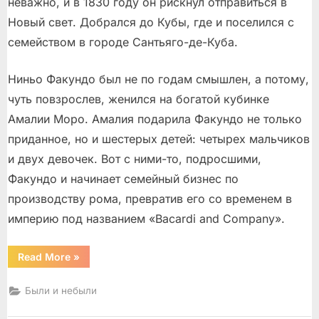
неважно, и в 1830 году он рискнул отправиться в
Новый свет. Добрался до Кубы, где и поселился с
семейством в городе Сантьяго-де-Куба.
Ниньо Факундо был не по годам смышлен, а потому,
чуть повзрослев, женился на богатой кубинке
Амалии Моро. Амалия подарила Факундо не только
приданное, но и шестерых детей: четырех мальчиков
и двух девочек. Вот с ними-то, подросшими,
Факундо и начинает семейный бизнес по
производству рома, превратив его со временем в
империю под названием «Bacardi and Company».
“Американская
Read More
»
сказка
о
ромовых
Были и небыли
королях”