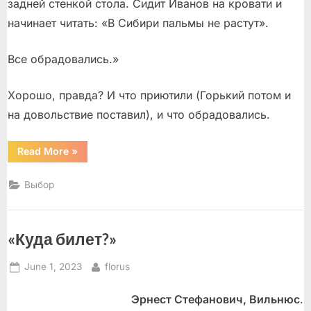
задней стенкой стола. Сидит Иванов на кровати и
начинает читать: «В Сибири пальмы не растут».
Все обрадовались.»
Хорошо, правда? И что приютили (Горький потом и
на довольствие поставил), и что обрадовались.
“Мама
Read More
»
мыла
раму.
Вот
Выбор
какая
драма!”
«Куда билет?»
Posted
By
June 1, 2023
florus
on
Эрнест Стефанович, Вильнюс
.