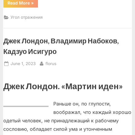
“Не
Read More
»
могу
молчать!”
Угол отражения
Джек Лондон, Владимир Набоков,
Кадзуо Исигуро
Posted
By
June 1, 2023
florus
on
Джек Лондон. «Мартин иден»
Раньше он, по глупости,
воображал, что каждый хорошо
одетый человек, не принадлежащий к рабочему
сословию, обладает силой ума и утонченным