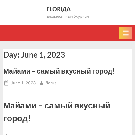
Skip
FLORIДА
to
Ежемесячный Журнал
content
Day:
June 1, 2023
Майами – самый вкусный город!
Posted
By
June 1, 2023
florus
on
Майами – самый вкусный
город!