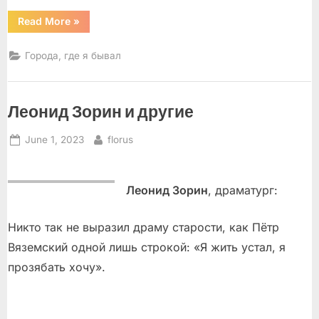
“Эверглейдс-
Read More
»
Сити.
Чудо-
город
Города, где я бывал
на
чудо-
острове”
Леонид Зорин и другие
Posted
By
June 1, 2023
florus
on
Леонид Зорин
, драматург:
Никто так не выразил драму старости, как Пётр
Вяземский одной лишь строкой: «Я жить устал, я
прозябать хочу».