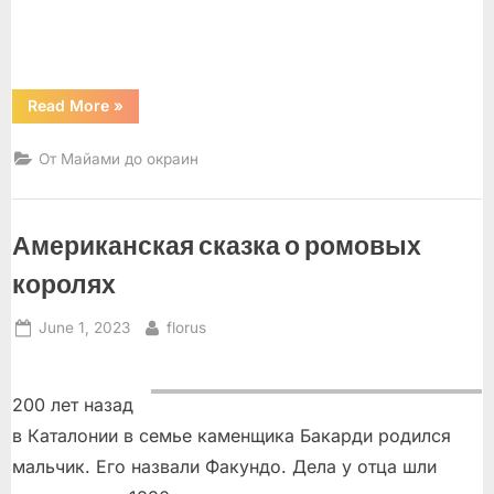
“От
Read More
»
Майами
до
окраин.”
От Майами до окраин
Американская сказка о ромовых
королях
Posted
By
June 1, 2023
florus
on
200 лет назад
в Каталонии в семье каменщика Бакарди родился
мальчик. Его назвали Факундо. Дела у отца шли