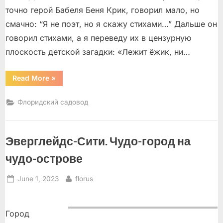
точно герой Бабеля Беня Крик, говорил мало, но
смачно: “Я не поэт, но я скажу стихами…” Дальше он
говорил стихами, а я переведу их в цензурную
плоскость детской загадки: «Лежит ёжик, ни…
“Край,
Read More
»
где
булки
растут
Флоридский садовод
на
деревьях”
Эверглейдс-Сити. Чудо-город на
чудо-острове
Posted
By
June 1, 2023
florus
on
Город