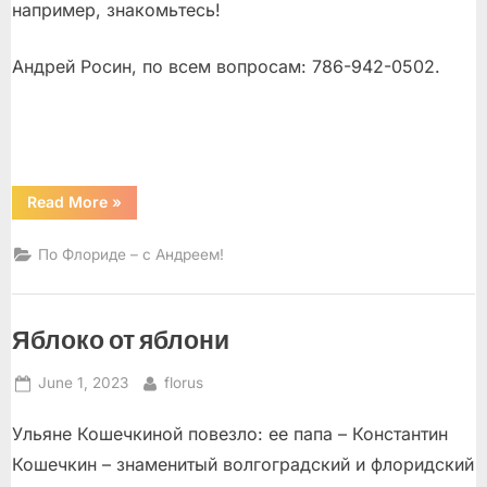
например, знакомьтесь!
Андрей Росин, по всем вопросам: 786-942-0502.
“Венеция,
Read More
»
Коконут
Крик,
Сисайд”
По Флориде – с Андреем!
Яблоко от яблони
Posted
By
June 1, 2023
florus
on
Ульяне Кошечкиной повезло: ее папа – Константин
Кошечкин – знаменитый волгоградский и флоридский