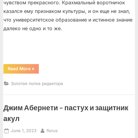
чувством прекрасного. Крахмальный воротничок
казался ему признаком культуры, и он еще не знал,
что университетское образование и истинное знание
далеко не одно и то же.
“Джек
Read More
»
Лондон,
Владимир
Набоков,
Золотая полка редактора
Кадзуо
Исигуро”
Джим Абернети – пастух и защитник
акул
Posted
By
June 1, 2023
florus
on