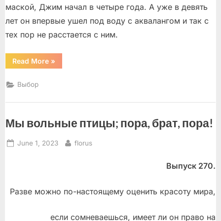
маской, Джим начал в четыре года. А уже в девять
лет он впервые ушел под воду с аквалангом и так с
тех пор не расстается с ним.
“Джим
Read More
»
Абернети
–
пастух
Выбор
и
защитник
акул”
Мы вольные птицы; пора, брат, пора!
Posted
By
June 1, 2023
florus
on
Выпуск 270.
Разве можно по-настоящему оценить красоту мира,
если сомневаешься, имеет ли он право на