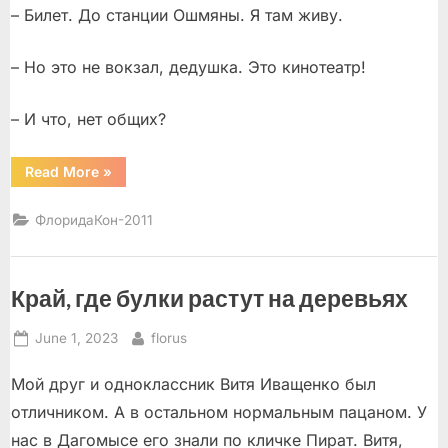
– Билет. До станции Ошмяны. Я там живу.
– Но это не вокзал, дедушка. Это кинотеатр!
– И что, нет общих?
“«Куда
Read More
»
билет?»”
ФлоридаКон-2011
Край, где булки растут на деревьях
Posted
By
June 1, 2023
florus
on
Мой друг и одноклассник Витя Иващенко был
отличником. А в остальном нормальным пацаном. У
нас в Дагомысе его знали по кличке Пират. Витя,