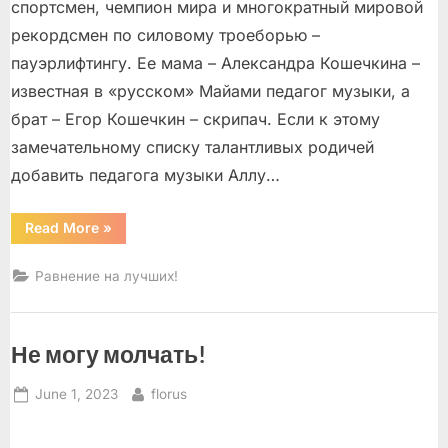
спортсмен, чемпион мира и многократный мировой
рекордсмен по силовому троеборью –
пауэрлифтингу. Ее мама – Александра Кошечкина –
известная в «русском» Майами педагог музыки, а
брат – Егор Кошечкин – скрипач. Если к этому
замечательному списку талантливых родичей
добавить педагога музыки Аллу…
“Яблоко
Read More
»
от
яблони”
Равнение на лучших!
Не могу молчать!
Posted
By
June 1, 2023
florus
on