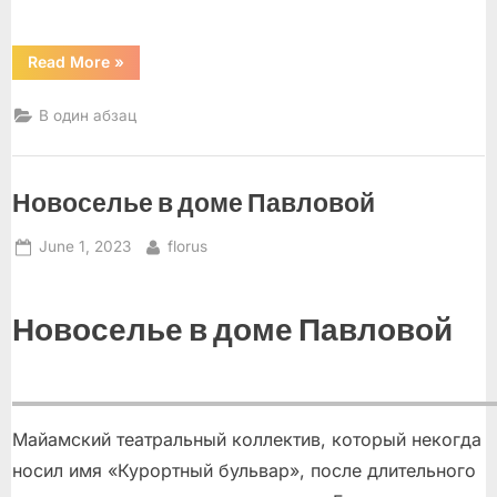
“Майами
Read More
»
–
самый
вкусный
В один абзац
город!”
Новоселье в доме Павловой
Posted
By
June 1, 2023
florus
on
Новоселье в доме Павловой
Майамский театральный коллектив, который некогда
носил имя «Курортный бульвар», после длительного