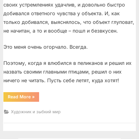
своих устремлениях удачлив, и довольно быстро
добивался ответного чувства у объекта. И, как
только добивался, выяснялось, что объект глуповат,
не начитан, а то и вообще – пошл и безвкусен.
Это меня очень огорчало. Всегда.
Поэтому, когда я влюбился в пеликанов и решил их
назвать своими главными птицами, решил о них
ничего не читать. Пусть себе летят, куда хотят!
“Мы
Read More
»
вольные
птицы;
пора,
Художник и зыбкий мир
брат,
пора!”