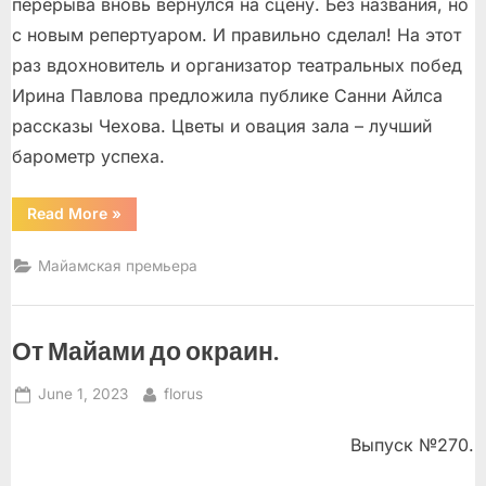
перерыва вновь вернулся на сцену. Без названия, но
с новым репертуаром. И правильно сделал! На этот
раз вдохновитель и организатор театральных побед
Ирина Павлова предложила публике Санни Айлса
рассказы Чехова. Цветы и овация зала – лучший
барометр успеха.
“Новоселье
Read More
»
в
доме
Павловой”
Майамская премьера
От Майами до окраин.
Posted
By
June 1, 2023
florus
on
Выпуск №270.