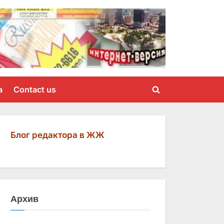
a
Contact us
Toggle
search
form
Блог редактора в ЖЖ
Архив