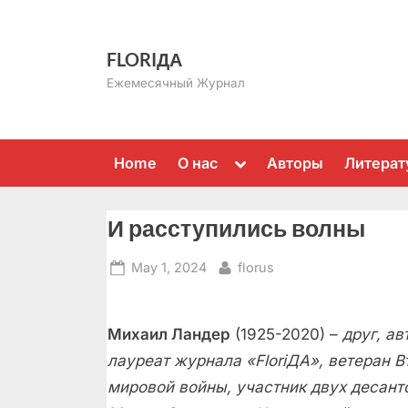
Skip
to
FLORIДА
content
Ежемесячный Журнал
Toggle
Home
О нас
Авторы
Литерат
sub-
menu
И расступились волны
Posted
By
May 1, 2024
florus
on
Михаил Ландер
(1925-2020) –
друг, ав
лауреат журнала «
Flori
ДА», ветеран В
мировой войны, участник двух десант