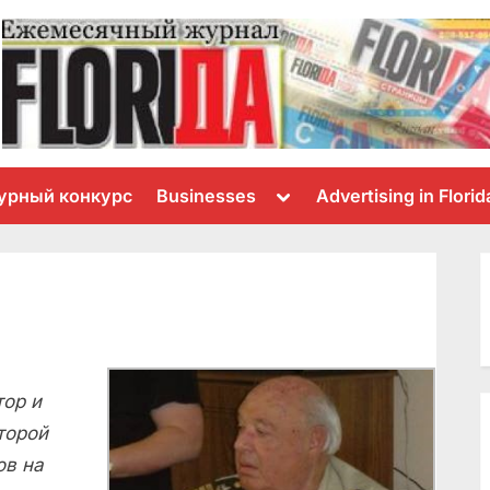
Toggle
урный конкурс
Businesses
Advertising in Florid
sub-
menu
тор и
торой
ов на