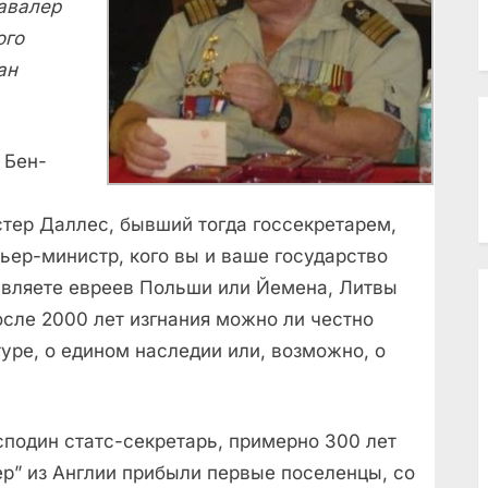
авалер
ого
ан
 Бен-
тер Даллес, бывший тогда госсекретарем,
ьер-министр, кого вы и ваше государство
авляете евреев Польши или Йемена, Литвы
сле 2000 лет изгнания можно ли честно
туре, о едином наследии или, возможно, о
сподин статс-секретарь, примерно 300 лет
р” из Англии прибыли первые поселенцы, со