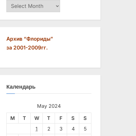
Архив
Архив “Флориды”
за 2001-2009гг.
Календарь
May 2024
M
T
W
T
F
S
S
1
2
3
4
5