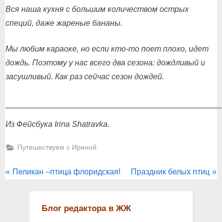
Вся наша кухня с большим количеством острых
специй, даже жареные бананы.
Мы любим караоке, но если кто-то поет плохо, идет
дождь. Поэтому у нас всего два сезона: дождливый и
засушливый. Как раз сейчас сезон дождей.
Из Фейсбука Irina Shatravka.
Путешествуем с Ириной
Post
P
N
Пеликан –птица флоридская!
Праздник белых птиц
r
e
navigation
e
x
Блог редактора в ЖЖ
v
t