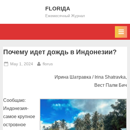
Skip
FLORIДА
to
Ежемесячный Журнал
content
Почему идет дождь в Индонезии?
Posted
By
May 1, 2024
florus
on
Ирина Шатравка / Irina Shatravka,
Вест Палм Бич
Сообщаю:
Индонезия-
самое крупное
островное