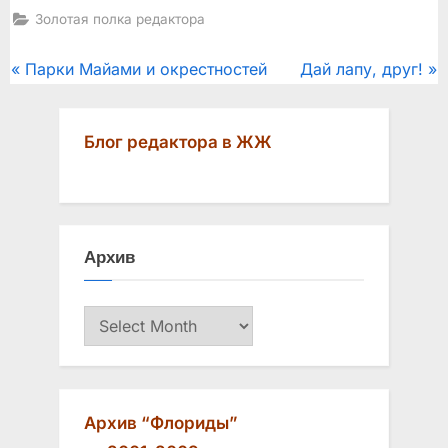
Золотая полка редактора
Post
P
N
Парки Майами и окрестностей
Дай лапу, друг!
r
e
navigation
e
x
Блог редактора в ЖЖ
v
t
i
P
o
o
u
s
Архив
s
t
P
:
Архив
o
s
t
:
Архив “Флориды”