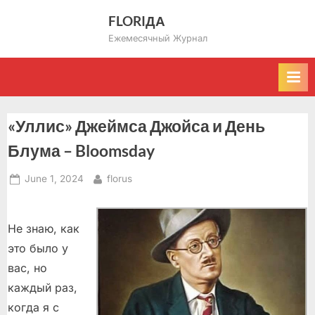
Skip
FLORIДА
to
Ежемесячный Журнал
content
«Уллис» Джеймса Джойса и День
Блума – Bloomsday
Posted
By
June 1, 2024
florus
on
Не знаю, как
это было у
вас, но
каждый раз,
когда я с