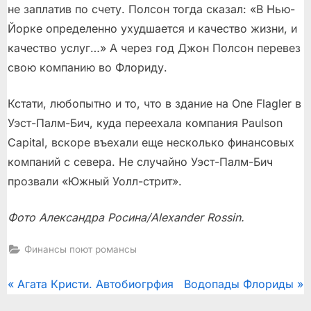
не заплатив по счету. Полсон тогда сказал: «В Нью-
Йорке определенно ухудшается и качество жизни, и
качество услуг…» А через год Джон Полсон перевез
свою компанию во Флориду.
Кстати, любопытно и то, что в здание на One Flagler в
Уэст-Палм-Бич, куда переехала компания Paulson
Capital, вскоре въехали еще несколько финансовых
компаний с севера. Не случайно Уэст-Палм-Бич
прозвали «Южный Уолл-стрит».
Фото Александра Росина/Alexander Rossin.
Финансы поют романсы
Post
P
N
Агата Кристи. Автобиогрфия
Водопады Флориды
r
e