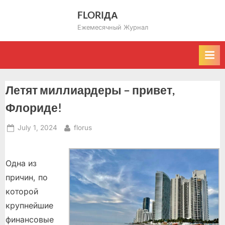
Skip
FLORIДА
to
Ежемесячный Журнал
content
Летят миллиардеры – привет,
Флориде!
Posted
By
July 1, 2024
florus
on
Одна из
причин, по
которой
крупнейшие
финансовые