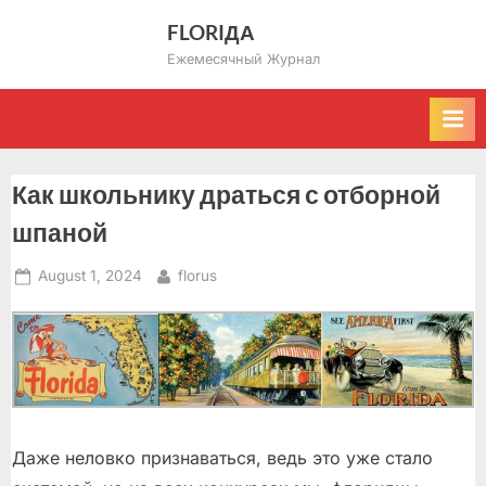
Skip
FLORIДА
to
Ежемесячный Журнал
content
Как школьнику драться с отборной
шпаной
Posted
By
August 1, 2024
florus
on
Даже неловко признаваться, ведь это уже стало