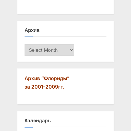
o
P
u
o
s
s
Архив
P
t
o
:
Архив
s
t
:
Архив “Флориды”
за 2001-2009гг.
Календарь