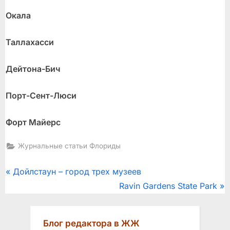
Окала
Таллахасси
Дейтона-Бич
Порт-Сент-Люси
Форт Майерс
Журнальные статьи Флориды
Post
P
Дойлстаун – город трех музеев
r
N
Ravin Gardens State Park
navigation
e
e
v
x
Блог редактора в ЖЖ
i
t