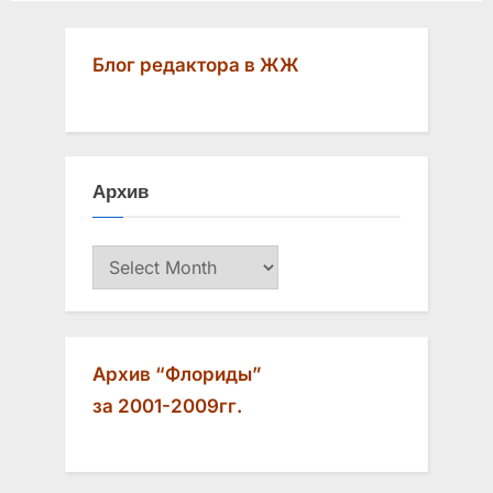
navigation
e
e
v
x
Блог редактора в ЖЖ
i
t
o
P
u
o
s
s
Архив
P
t
o
:
Архив
s
t
:
Архив “Флориды”
за 2001-2009гг.