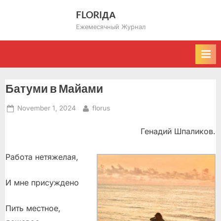
Skip
FLORIДА
to
Ежемесячный Журнал
content
Батуми в Майами
Posted
By
November 1, 2024
florus
on
Генадий Шпаликов.
Работа нетяжелая,
И мне присуждено
Пить местное,