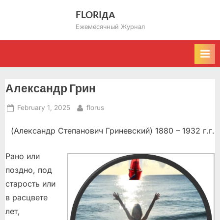
Skip
FLORIДА
to
Ежемесячный Журнал
content
Александр Грин
Posted
By
February 1, 2025
florus
on
(Александр Степанович Гриневский) 1880 – 1932 г.г.
Рано или
поздно, под
старость или
в расцвете
лет,