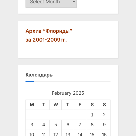
t
:
Архив “Флориды”
за 2001-2009гг.
Календарь
February 2025
M
T
W
T
F
S
S
1
2
3
4
5
6
7
8
9
10
11
12
13
14
15
16