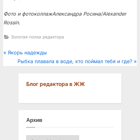
Фото и фотоколлаж
Александра Росина/Alexander
Rossin.
Золотая полка редактора
Post
P
Якорь надежды
r
N
Рыбка плавала в воде, кто поймал тебя и где?
navigation
e
e
v
x
Блог редактора в ЖЖ
i
t
o
P
u
o
s
s
Архив
P
t
o
:
Архив
s